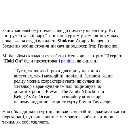
Запис мініальбому почався ще до початку карантину. Всі
інструментальні партії записані гуртом у домашніх умовах,
вокал — на студії вокаліста
Shokran
Андрія Іващенка.
Зведення робив столичний саундпродюсер Ігор Грищенко.
Мініальбом складається з п’яти пісень, дві з котрих “
Deep
“ та
“
Hold On
“ були презентовані
раніше
, як сингли.
“Тут є, як швидкі треки для вриву на живих
виступах, так і мелодійні, повільні. Загалом, жанр
релізу можна схарактеризувати як сучасний
металкор з аранжуванням для поціновувачів
останніх робіт I Prevail, The Amity Affliction та
Being As An Ocean“, — розповів у коментарі
нашому виданню гітарист гурту Роман Глухоєдов.
Над обкладинкою гурт працював самостійно, адже музиканти
переконані, що лише вони самі можуть зробити артворк
таким, як собі уявляють.