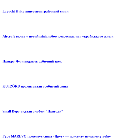
Layuchi Kvity випустили грайливий сингл
Aircraft вклав у новий мініальбом ретроспективу українського життя
Прикро Чути видають дебютний трек
KUTZÔRU презентували особистий сингл
Small Depo видали альбом "Пригоди"
Гурт MAREVO презентує сингл «Друг» — присвяту полеглому воїну