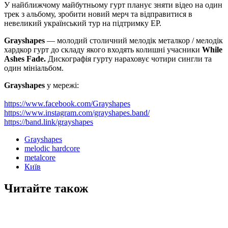
У найближчому майбутньому гурт планує зняти відео на один
трек з альбому, зробити новий мерч та відправитися в
невеликий український тур на підтримку ЕР.
Grayshapes
— молодий столичний мелодік металкор / мелодік
хардкор гурт до складу якого входять колишні учасники
While
Ashes Fade.
Дискографія гурту нараховує чотири сингли та
один мініальбом.
Grayshapes
у мережі:
https://www.facebook.com/Grayshapes
https://www.instagram.com/grayshapes.band/
https://band.link/grayshapes
Grayshapes
melodic hardcore
metalcore
Київ
Читайте також