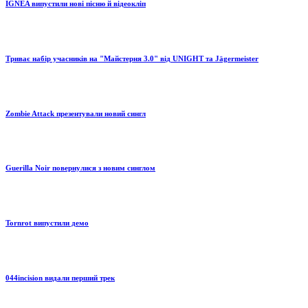
IGNEA випустили нові пісню й відеокліп
Триває набір учасників на "Майстерня 3.0" від UNIGHT та Jägermeister
Zombie Attack презентували новий сингл
Guerilla Noir повернулися з новим синглом
Tornrot випустили демо
044incision видали перший трек