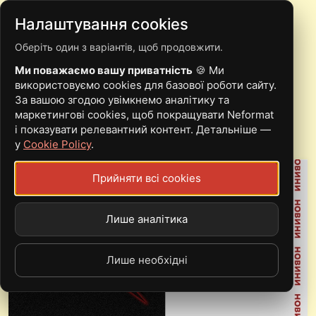
Налаштування cookies
Оберіть один з варіантів, щоб продовжити.
THE SEGMENTS
Ми поважаємо вашу приватність
🍪 Ми
ВИПУСТИЛИ ДЕБЮТНИЙ
використовуємо cookies для базової роботи сайту.
За вашою згодою увімкнемо аналітику та
МІНІАЛЬБОМ
маркетингові cookies, щоб покращувати Neformat
і показувати релевантний контент. Детальніше —
у
Cookie Policy
.
Прийняти всі cookies
Лише аналітика
Лише необхідні