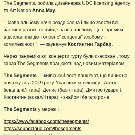
The Segments, робила дизайнерка UDC licensing agency
та Art Nation
Anna May
.
"Назва альбому наче роздріблена і якщо звести всі
частини разом, то вийде назва альбому. Це є прямим
відсиланням до головної концепції альбому –
комплексності", — зауважує
Костянтин Гарбар.
Через пандемію всі концерти гурту були скасовані, тому
зараз The Segments працюють над новим матеріалом.
The Segments
— київський пост-панк гурт, що виник на
початку літа 2019 року. Учасники колективу - Антон
(клавішні/гітара), Денис (бас-гітара), Дмитро (ударні),
Костянтин (вокал/гітара) - знайомі багато років.
The Segments
у мережі:
https://www.facebook.com/thesegments/
https://soundcloud.com/thesegments