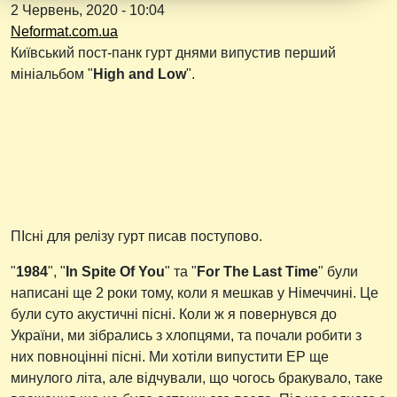
2 Червень, 2020 - 10:04
Neformat.com.ua
Київський пост-панк гурт днями випустив перший
мініальбом "
High and Low
".
ПІсні для релізу гурт писав поступово.
"
1984
", "
In Spite Of You
" та "
For The Last Time
" були
написані ще 2 роки тому, коли я мешкав у Німеччині. Це
були суто акустичні пісні. Коли ж я повернувся до
України, ми зібрались з хлопцями, та почали робити з
них повноцінні пісні. Ми хотіли випустити ЕР ще
минулого літа, але відчували, що чогось бракувало, таке