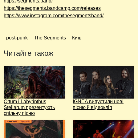
https://segments.band/
https://thesegments.bandcamp.com/releases
https://www.instagram.com/thesegmentsband/
post-punk
The Segments
Київ
Читайте також
Ortum і Labyrinthus
IGNEA випустили нові
Stellarum презентують
пісню й відеокліп
спільну пісню