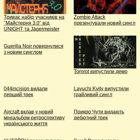
Триває набір учасників на
Zombie Attack
"Майстерня 3.0" від
презентували новий сингл
UNIGHT та Jägermeister
Guerilla Noir повернулися
з новим синглом
Tornrot випустили демо
044incision видали
Layuchi Kvity випустили
перший трек
грайливий сингл
Aircraft вклав у новий
Прикро Чути видають
мініальбом ретроспективу
дебютний трек
українського життя