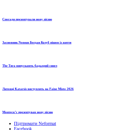
Спогади презентували нову пісню
Засновник Nonsun Богдан Козуб пішов із життя
The Тяга випускають бадьорий сингл
Литовці Katarsis виступлять на Faine Misto 2026
Монтескʼє презентував нову пісню
Підтримати Neformat
Facebook