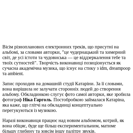
Вісім різнопланових електронних треків, що присутні на
альбомі, за словами авторки, "це чудернацький та химерний
світ, де усі істоти та чудовиська — це віддзеркалення тебе та
твоїх сутностей". Творчість виконавиці позиціонується як
сучасна академічна музика, що існує на стику з idm, dreampoop
та ambient.
Запис проходив на домашній студії Катаріни. За її словами,
вона вирішила не залучати сторонніх людей до створення
альбому. Обкладинкою слугує фото самої авторки, яке зробила
фотограф
Ніка Гарголь
. Постобробкою займалася Катаріна,
яка каже, що глітчі на обкладинці концептуально
перегукуються із музикою.
Наразі виконавиця працює над новим альбомом, котрий, як
вона обіцяє, буде ще більш експериментальним, матиме
більшу глибину та зовсім іншу палітру звуків.