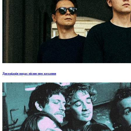
Дисоціація видає пісню про кохання