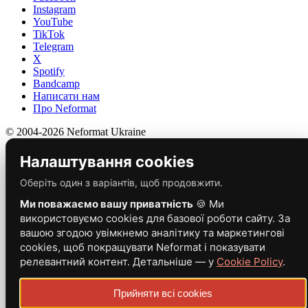
Instagram
YouTube
TikTok
Telegram
X
Spotify
Bandcamp
Написати нам
Про Neformat
© 2004-2026 Neformat Ukraine
Налаштування cookies
Оберіть один з варіантів, щоб продовжити.
Ми поважаємо вашу приватність
🍪 Ми
використовуємо cookies для базової роботи сайту. За
вашою згодою увімкнемо аналітику та маркетингові
cookies, щоб покращувати Neformat і показувати
релевантний контент. Детальніше — у
Cookie Policy
.
Прийняти всі cookies