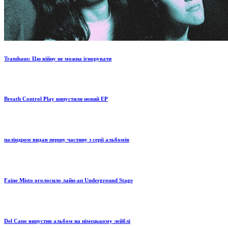
Tramhaus: Цю війну не можна ігнорувати
Breath Control Play випустили новий EP
паліндром видав першу частину з серії альбомів
Faine Misto оголосило лайн-ап Underground Stage
Del Cano випустив альбом на німецькому лейблі