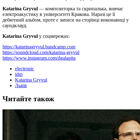
Katarina Gryvul
— композиторка та скрипалька, вивчає
електроакустику в університеті Кракова. Наразі це її
дебютний альбом, проте є записи на сторінці виконавиці у
саундклауд.
Katarina Gryvul
у соцмережах:
https://katarinagryvul.bandcamp.com
https://soundcloud.com/katarina-gryvul
https://www.instagram.com/dgalapita
electronic
idm
Katarina Gryvul
Львів
Читайте також