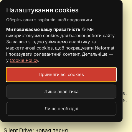
Налаштування cookies
Оберіть один з варіантів, щоб продовжити.
НОВИНИ
Ми поважаємо вашу приватність
🍪 Ми
використовуємо cookies для базової роботи сайту.
За вашою згодою увімкнемо аналітику та
маркетингові cookies, щоб покращувати Neformat
Comity: 1996 - 2007
і показувати релевантний контент. Детальніше —
у
Cookie Policy
.
22.09.2007
После более чем десяти лет совместного творчества,
Прийняти всі cookies
французская experimental/metal команда Comity
прекратила свое существование. Причиной такого
Лише аналітика
решения стал уход из команды барабанщика Guillaume.
Как заявили участники группы, "у нас нет ни намерения,
ни желания продолжать работу без него".
Лише необхідні
Silent Drive: новая песня