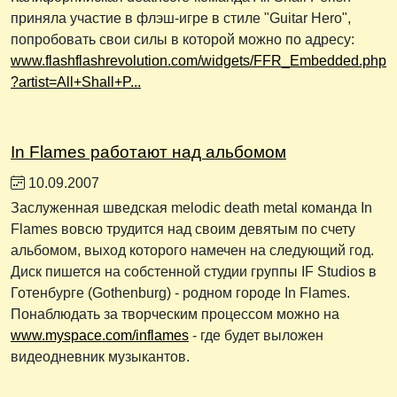
приняла участие в флэш-игре в стиле "Guitar Hero",
попробовать свои силы в которой можно по адресу:
www.flashflashrevolution.com/widgets/FFR_Embedded.php
?artist=All+Shall+P...
In Flames работают над альбомом
10.09.2007
Заслуженная шведская melodic death metal команда In
Flames вовсю трудится над своим девятым по счету
альбомом, выход которого намечен на следующий год.
Диск пишется на собстенной студии группы IF Studios в
Готенбурге (Gothenburg) - родном городе In Flames.
Понаблюдать за творческим процессом можно на
www.myspace.com/inflames
- где будет выложен
видеодневник музыкантов.