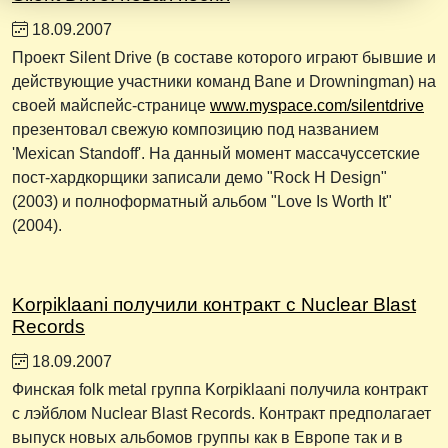
18.09.2007
Проект Silent Drive (в составе которого играют бывшие и
действующие участники команд Bane и Drowningman) на
своей майспейс-странице
www.myspace.com/silentdrive
презентовал свежую композицию под названием
'Mexican Standoff'. На данный момент массачуссетские
пост-хардкорщики записали демо "Rock H Design"
(2003) и полноформатный альбом "Love Is Worth It"
(2004).
Korpiklaani получили контракт с Nuclear Blast
Records
18.09.2007
Финская folk metal группа Korpiklaani получила контракт
с лэйблом Nuclear Blast Records. Контракт предполагает
выпуск новых альбомов группы как в Европе так и в