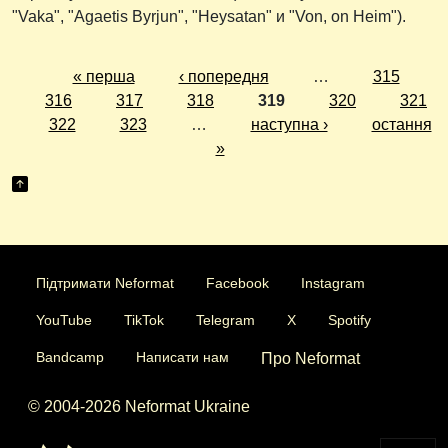
"Vaka", "Agaetis Byrjun", "Heysatan" и "Von, on Heim").
« перша
‹ попередня
…
315
316
317
318
319
320
321
322
323
…
наступна ›
остання
»
Підтримати Neformat
Facebook
Instagram
YouTube
TikTok
Telegram
X
Spotify
Bandcamp
Написати нам
Про Neformat
© 2004-2026 Neformat Ukraine