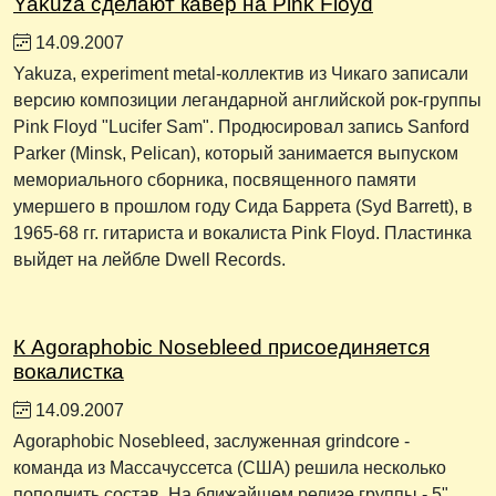
Yakuza cделают кавер на Pink Floyd
14.09.2007
Yakuza, experiment metal-коллектив из Чикаго записали
версию композиции легандарной английской рок-группы
Pink Floyd "Lucifer Sam". Продюсировал запись Sanford
Parker (Minsk, Pelican), который занимается выпуском
мемориального сборника, посвященного памяти
умершего в прошлом году Сида Баррета (Syd Barrett), в
1965-68 гг. гитариста и вокалиста Pink Floyd. Пластинка
выйдет на лейбле Dwell Records.
К Agoraphobic Nosebleed присоединяется
вокалистка
14.09.2007
Agoraphobic Nosebleed, заслуженная grindcore -
команда из Массачуссетса (США) решила несколько
пополнить состав. На ближайшем релизе группы - 5"