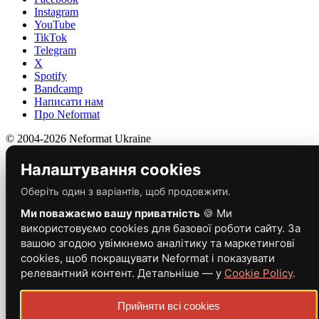
Instagram
YouTube
TikTok
Telegram
X
Spotify
Bandcamp
Написати нам
Про Neformat
© 2004-2026 Neformat Ukraine
Налаштування cookies
Оберіть один з варіантів, щоб продовжити.
Ми поважаємо вашу приватність
🍪 Ми
використовуємо cookies для базової роботи сайту. За
вашою згодою увімкнемо аналітику та маркетингові
cookies, щоб покращувати Neformat і показувати
релевантний контент. Детальніше — у
Cookie Policy
.
Прийняти всі cookies