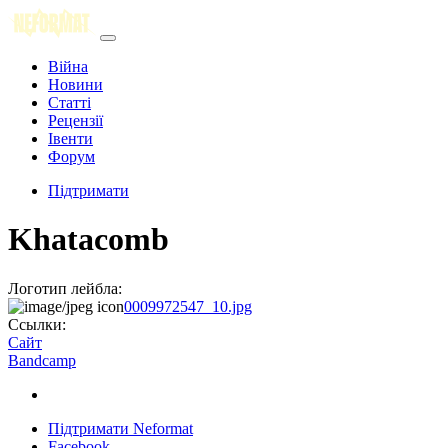
Війна
Новини
Статті
Рецензії
Івенти
Форум
Підтримати
Khatacomb
Логотип лейбла:
0009972547_10.jpg
Ссылки:
Сайт
Bandcamp
Підтримати Neformat
Facebook