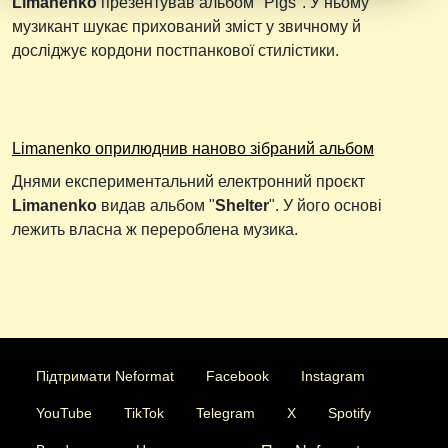
Limanenko
презентував альбом "Pigs". У ньому
музикант шукає прихований зміст у звичному й
досліджує кордони постпанкової стилістики.
Limanenko оприлюднив наново зібраний альбом
Днями експериментальний електронний проєкт
Limanenko
видав альбом "
Shelter
". У його основі
лежить власна ж перероблена музика.
Підтримати Neformat
Facebook
Instagram
YouTube
TikTok
Telegram
X
Spotify