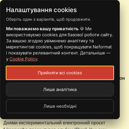
Налаштування cookies
Оберіть один з варіантів, щоб продовжити.
DESPOT
Ми поважаємо вашу приватність
🍪 Ми
використовуємо cookies для базової роботи сайту.
За вашою згодою увімкнемо аналітику та
маркетингові cookies, щоб покращувати Neformat
і показувати релевантний контент. Детальніше —
у
Cookie Policy
.
Юрій Самсон представив перший альбом нового
проєкту Iklañ
Прийняти всі cookies
Третього серпня електронний виконавець
Юрій Самсон
презентував альбом "
Pastyr
" свого проєкту
Iklañ
.
Лише аналітика
Лише необхідні
Limanenko переосмислює звичні речі в новому LP
Днями експериментальний електронний проєкт