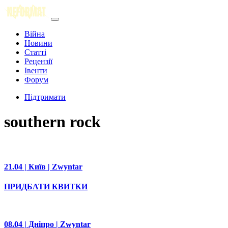
Війна
Новини
Статті
Рецензії
Івенти
Форум
Підтримати
southern rock
21.04 | Київ | Zwyntar
ПРИДБАТИ КВИТКИ
08.04 | Дніпро | Zwyntar