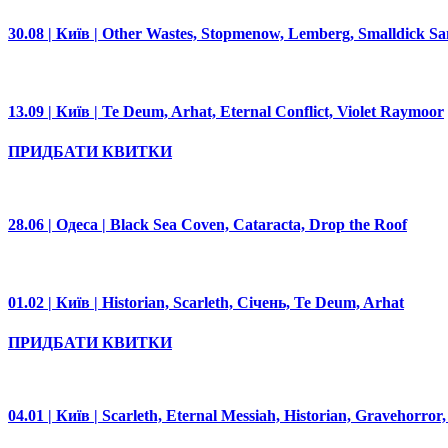
30.08 | Київ | Other Wastes, Stopmenow, Lemberg, Smalldick Sa
13.09 | Київ | Te Deum, Arhat, Eternal Conflict, Violet Raymoor
ПРИДБАТИ КВИТКИ
28.06 | Одеса | Black Sea Coven, Cataracta, Drop the Roof
01.02 | Київ | Historian, Scarleth, Січень, Te Deum, Arhat
ПРИДБАТИ КВИТКИ
04.01 | Київ | Scarleth, Eternal Messiah, Historian, Gravehorror