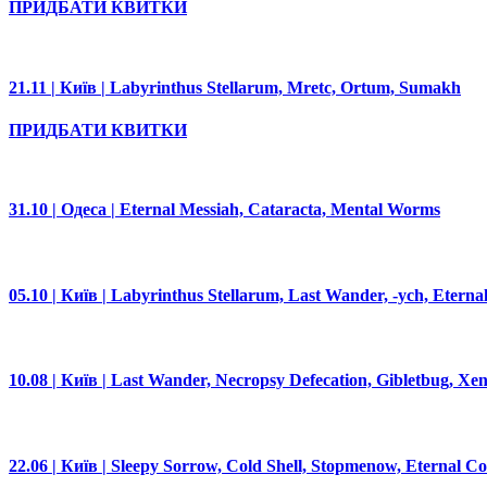
ПРИДБАТИ КВИТКИ
21.11 | Київ | Labyrinthus Stellarum, Mretc, Ortum, Sumakh
ПРИДБАТИ КВИТКИ
31.10 | Одеса | Eternal Messiah, Cataracta, Mental Worms
05.10 | Київ | Labyrinthus Stellarum, Last Wander, -ych, Eternal
10.08 | Київ | Last Wander, Necropsy Defecation, Gibletbug, X
22.06 | Київ | Sleepy Sorrow, Cold Shell, Stopmenow, Eternal Conf