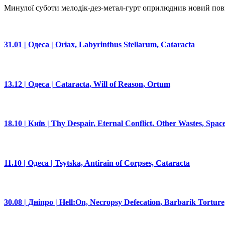
Минулої суботи мелодік-дез-метал-гурт оприлюднив новий повно
31.01 | Одеса | Oriax, Labyrinthus Stellarum, Cataracta
13.12 | Одеса | Cataracta, Will of Reason, Ortum
18.10 | Київ | Thy Despair, Eternal Conflict, Other Wastes, Spac
11.10 | Одеса | Tsytska, Antirain of Corpses, Cataracta
30.08 | Дніпро | Hell:On, Necropsy Defecation, Barbarik Tortur