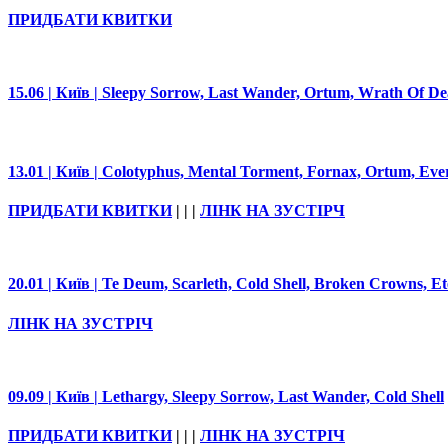
ПРИДБАТИ КВИТКИ
15.06 | Київ | Sleepy Sorrow, Last Wander, Ortum, Wrath Of D
13.01 | Київ | Colotyphus, Mental Torment, Fornax, Ortum, Eve
ПРИДБАТИ КВИТКИ
| | |
ЛІНК НА ЗУСТІРЧ
20.01 | Київ | Te Deum, Scarleth, Cold Shell, Broken Crowns, Et
ЛІНК НА ЗУСТРІЧ
09.09 | Київ | Lethargy, Sleepy Sorrow, Last Wander, Cold Shell
ПРИДБАТИ КВИТКИ
| | |
ЛІНК НА ЗУСТРІЧ