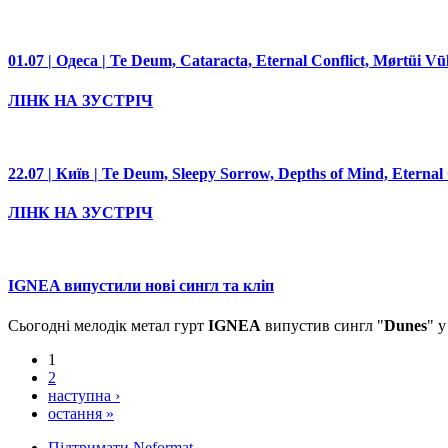
01.07 | Одеса | Te Deum, Cataracta, Eternal Conflict, Mørtüi Vū
ЛІНК НА ЗУСТРІЧ
22.07 | Київ | Te Deum, Sleepy Sorrow, Depths of Mind, Eternal 
ЛІНК НА ЗУСТРІЧ
IGNEA випустили нові сингл та кліп
Сьогодні мелодік метал гурт
IGNEA
випустив сингл "
Dunes
" 
1
2
наступна ›
остання »
Підтримати Neformat