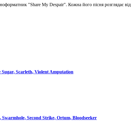
форматник "Share My Despair". Кожна його пісня розглядає відч
e Sugar, Scarleth, Violent Amputation
e, Swarmhole, Second Strike, Ortum, Bloodseeker