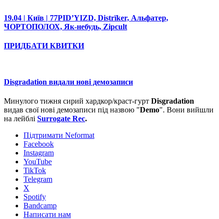
19.04 | Київ | 77PID’YIZD, Distrїker, Альфатер,
ЧОРТОПОЛОХ, Як-небудь, Zipcult
ПРИДБАТИ КВИТКИ
Disgradation видали нові демозаписи
Минулого тижня сирий хардкор/краст-гурт
Disgradation
видав свої нові демозаписи під назвою "
Demo
". Вони вийшли
на лейблі
Surrogate Rec
.
Підтримати Neformat
Facebook
Instagram
YouTube
TikTok
Telegram
X
Spotify
Bandcamp
Написати нам