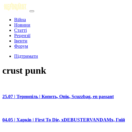
Війна
Новини
Статті
Рецензії
Івенти
Форум
Підтримати
crust punk
25.07 | Тернопіль | Копоть, Опік, Scuzzbag, en passant
04.05 | Харків | First To Die, xDEBUSTERVANDAMx, Гній