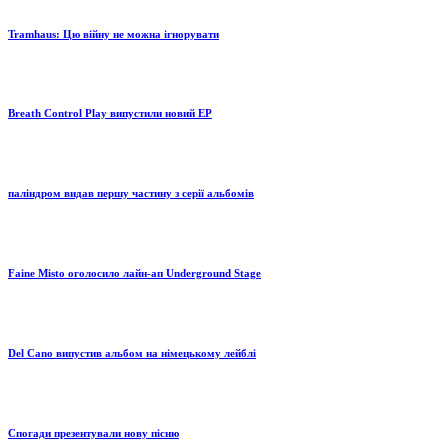
Tramhaus: Цю війну не можна ігнорувати
Breath Control Play випустили новий EP
паліндром видав першу частину з серії альбомів
Faine Misto оголосило лайн-ап Underground Stage
Del Cano випустив альбом на німецькому лейблі
Спогади презентували нову пісню