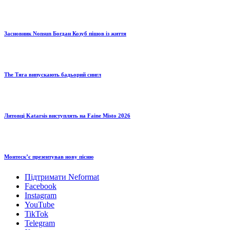
Засновник Nonsun Богдан Козуб пішов із життя
The Тяга випускають бадьорий сингл
Литовці Katarsis виступлять на Faine Misto 2026
Монтескʼє презентував нову пісню
Підтримати Neformat
Facebook
Instagram
YouTube
TikTok
Telegram