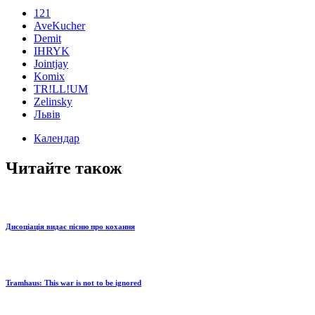
121
AveKucher
Demit
IHRYK
Jointjay
Komix
TR!LL!UM
Zelinsky
Львів
Календар
Читайте також
Дисоціація видає пісню про кохання
Tramhaus: Тhis war is not to be ignored