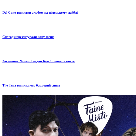
Del Cano випустив альбом на німецькому лейблі
Спогади презентували нову пісню
Засновник Nonsun Богдан Козуб пішов із життя
The Тяга випускають бадьорий сингл