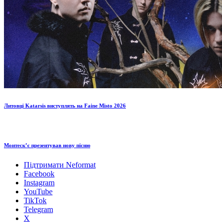
Литовці Katarsis виступлять на Faine Misto 2026
Монтескʼє презентував нову пісню
Підтримати Neformat
Facebook
Instagram
YouTube
TikTok
Telegram
X