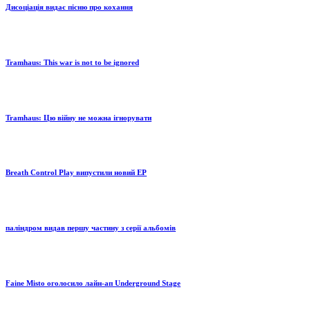
Дисоціація видає пісню про кохання
Tramhaus: Тhis war is not to be ignored
Tramhaus: Цю війну не можна ігнорувати
Breath Control Play випустили новий EP
паліндром видав першу частину з серії альбомів
Faine Misto оголосило лайн-ап Underground Stage