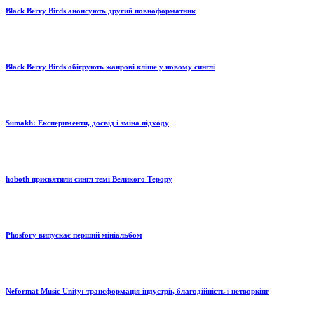
Black Berry Birds анонсують другий повноформатник
Black Berry Birds обігрують жанрові кліше у новому синглі
Sumakh: Експерименти, досвід і зміна підходу
hoboth присвятили сингл темі Великого Терору
Phosfory випускає перший мініальбом
Neformat Music Unity: трансформація індустрії, благодійність і нетворкінг