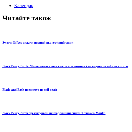
Календар
Читайте також
Swarm Effect видали перший цьогорічний сингл
Black Berry Birds: Ми не намагались гнатись за кимось і не видавали себе за когось
Blade and Bath презентує новий реліз
Black Berry Birds презентували психоделічний сингл "Drunken Monk"