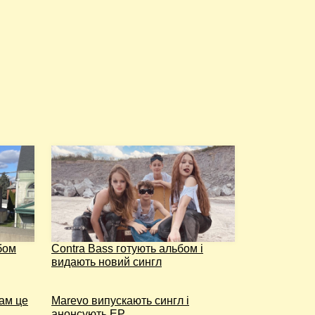
бом
Contra Bass готують альбом і
видають новий сингл
вам це
Marevo випускають сингл і
анонсують EP