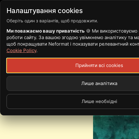
Війна
Новини
Статті
Налаштування cookies
Оберіть один з варіантів, щоб продовжити.
Ми поважаємо вашу приватність
🍪 Ми використовуємо c
роботи сайту. За вашою згодою увімкнемо аналітику та ма
24.11 SPACE O
щоб покращувати Neformat і показувати релевантний кон
Cookie Policy
.
Прийняти всі cookies
Sat, 24.11.18 - 08:00
Кінотеатр (Вінниця)
Лише аналітика
Лише необхідні