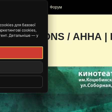
Рецензії
Івенти
Форум
ookies для базової
ркетингові cookies,
F VARIATIONS / АННА 
тент. Детальніше — у