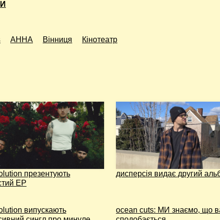
КИ
s
АННА
Вінниця
Кінотеатр
olution презентують
дисперсія видає другий аль
стий EP
olution випускають
ocean cuts: МИ знаємо, що 
сивний сингл про минуле
сподобається