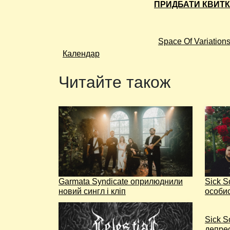
ПРИДБАТИ КВИТ
Space Of Variation
Календар
Читайте також
Garmata Syndicate оприлюднили
Sick S
новий сингл і кліп
особи
Sick S
депре