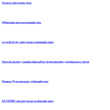
Tornrot випустили демо
044incision видали перший трек
Layuchi Kvity випустили грайливий сингл
Aircraft вклав у новий мініальбом ретроспективу українського життя
Прикро Чути видають дебютний трек
KUTZÔRU презентували особистий сингл