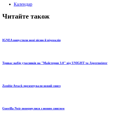
Календар
Читайте також
IGNEA випустили нові пісню й відеокліп
Триває набір учасників на "Майстерня 3.0" від UNIGHT та Jägermeister
Zombie Attack презентували новий сингл
Guerilla Noir повернулися з новим синглом