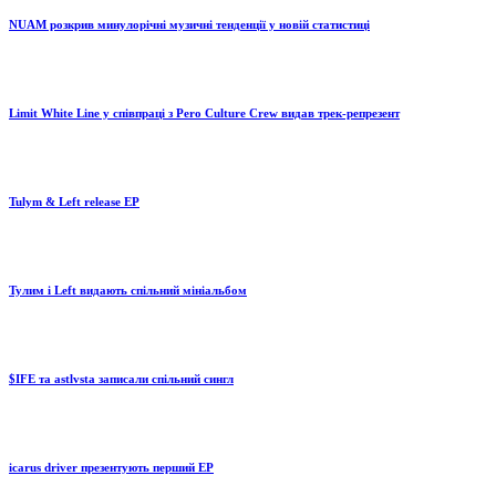
NUAM розкрив минулорічні музичні тенденції у новій статистиці
Limit White Line у співпраці з Pero Culture Crew видав трек-репрезент
Tulym & Left release EP
Тулим і Left видають спільний мініальбом
$IFE та astlvsta записали спільний сингл
icarus driver презентують перший EP