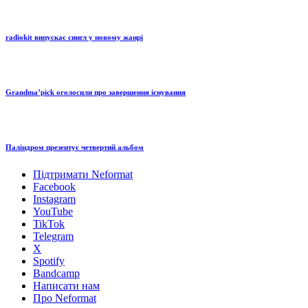
radiokit випускає сингл у новому жанрі
Grandma’pick оголосили про завершення існування
Паліндром презентує четвертий альбом
Підтримати Neformat
Facebook
Instagram
YouTube
TikTok
Telegram
X
Spotify
Bandcamp
Написати нам
Про Neformat