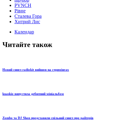
PVNCH
Рівне
Сталева Гора
Хитрий Лис
Календар
Читайте також
Новий сингл radiokit вийшов на стримінгах
kuaskio випустила дебютний мініальбом
Zombo та DJ Shon представили спільний сингл про райтерів