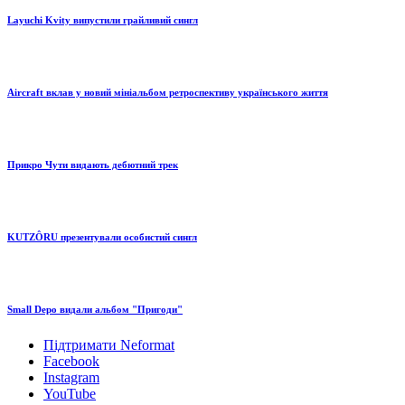
Layuchi Kvity випустили грайливий сингл
Aircraft вклав у новий мініальбом ретроспективу українського життя
Прикро Чути видають дебютний трек
KUTZÔRU презентували особистий сингл
Small Depo видали альбом "Пригоди"
Підтримати Neformat
Facebook
Instagram
YouTube