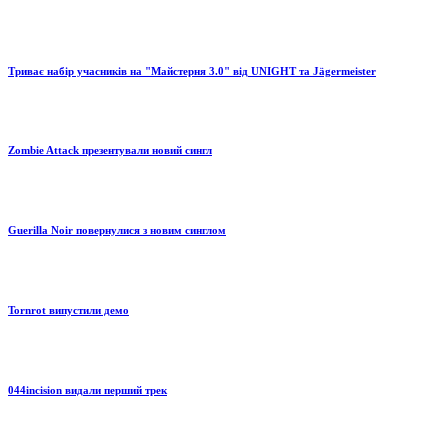
Триває набір учасників на "Майстерня 3.0" від UNIGHT та Jägermeister
Zombie Attack презентували новий сингл
Guerilla Noir повернулися з новим синглом
Tornrot випустили демо
044incision видали перший трек