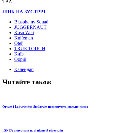
TBA
ЛІНК НА ЗУСТРІЧ
Blasphemy Squad
JUGGERNAUT
Kasu Weri
Knifeman
Otel'
TRUE TOUGH
Київ
Обрій
Календар
Читайте також
Ortum і Labyrinthus Stellarum презентують спільну пісню
IGNEA випустили нові пісню й відеокліп