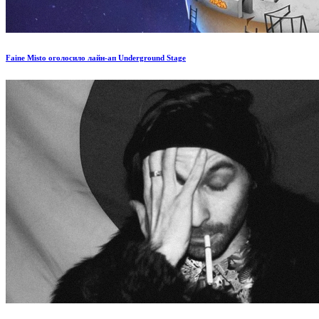
Faine Misto оголосило лайн-ап Underground Stage