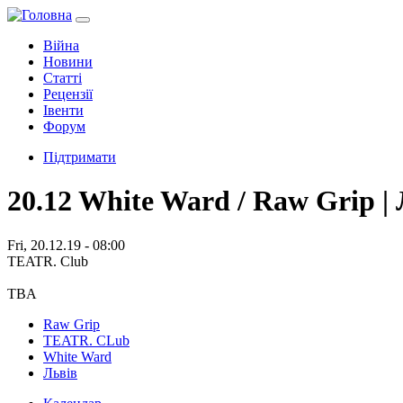
Війна
Новини
Статті
Рецензії
Івенти
Форум
Підтримати
20.12 White Ward / Raw Grip |
Fri, 20.12.19 - 08:00
TEATR. Club
TBA
Raw Grip
TEATR. CLub
White Ward
Львів