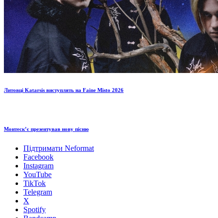
Литовці Katarsis виступлять на Faine Misto 2026
Монтескʼє презентував нову пісню
Підтримати Neformat
Facebook
Instagram
YouTube
TikTok
Telegram
X
Spotify