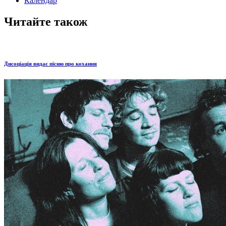
Календар
Читайте також
Дисоціація видає пісню про кохання