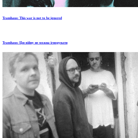
Tramhaus: Тhis war is not to be ignored
Tramhaus: Цю війну не можна ігнорувати