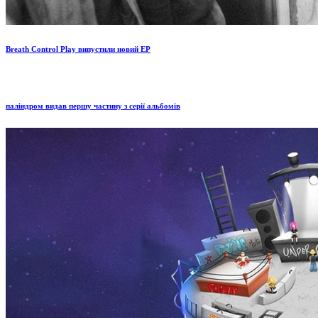
Breath Control Play випустили новий EP
паліндром видав першу частину з серії альбомів