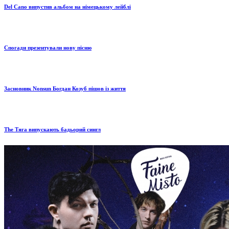
Del Cano випустив альбом на німецькому лейблі
Спогади презентували нову пісню
Засновник Nonsun Богдан Козуб пішов із життя
The Тяга випускають бадьорий сингл