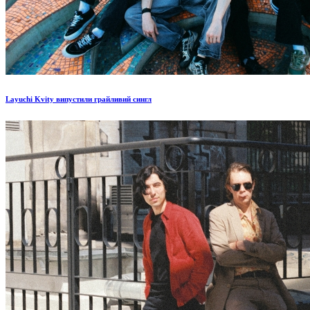
Layuchi Kvity випустили грайливий сингл