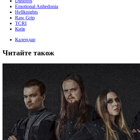
Dihlofos
Emotional Anhedonia
Hellknights
Raw Grip
TCRI
Київ
Календар
Читайте також