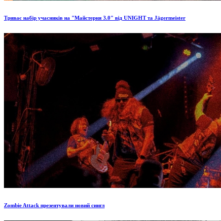
Триває набір учасників на "Майстерня 3.0" від UNIGHT та Jägermeister
Zombie Attack презентували новий сингл