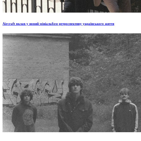
Aircraft вклав у новий мініальбом ретроспективу українського життя