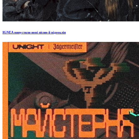
IGNEA випустили нові пісню й відеокліп