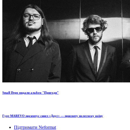
Small Depo видали альбом "Пригоди"
Гурт MAREVO презентує сингл «Друг» — присвяту полеглому воїну
Підтримати Neformat