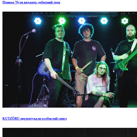
Прикро Чути видають дебютний трек
KUTZÔRU презентували особистий сингл