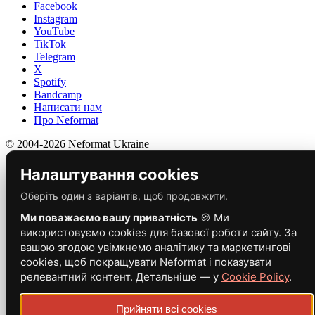
Facebook
Instagram
YouTube
TikTok
Telegram
X
Spotify
Bandcamp
Написати нам
Про Neformat
© 2004-2026 Neformat Ukraine
Налаштування cookies
Оберіть один з варіантів, щоб продовжити.
Ми поважаємо вашу приватність
🍪 Ми
використовуємо cookies для базової роботи сайту. За
вашою згодою увімкнемо аналітику та маркетингові
cookies, щоб покращувати Neformat і показувати
релевантний контент. Детальніше — у
Cookie Policy
.
Прийняти всі cookies