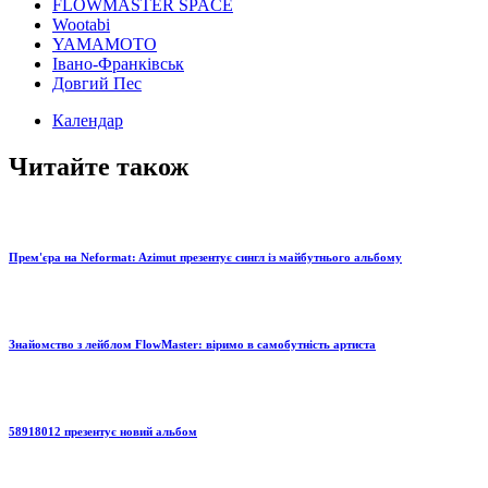
FLOWMASTER SPACE
Wootabi
YAMAMOTO
Івано-Франківськ
Довгий Пес
Календар
Читайте також
Прем'єра на Neformat: Azimut презентує сингл із майбутнього альбому
Знайомство з лейблом FlowMaster: віримо в самобутність артиста
58918012 презентує новий альбом