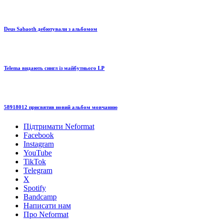
Deus Sabaoth дебютували з альбомом
Telema видають сингл із майбутнього LP
58918012 присвятив новий альбом мовчанню
Підтримати Neformat
Facebook
Instagram
YouTube
TikTok
Telegram
X
Spotify
Bandcamp
Написати нам
Про Neformat