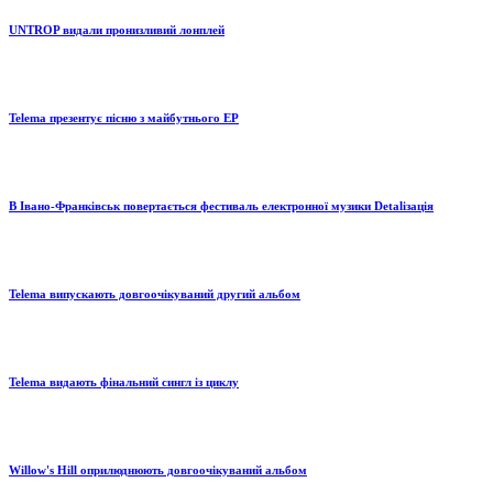
UNTROP видали пронизливий лонплей
Telema презентує пісню з майбутнього EP
В Івано-Франківськ повертається фестиваль електронної музики Detaliзація
Telema випускають довгоочікуваний другий альбом
Telema видають фінальний сингл із циклу
Willow's Hill оприлюднюють довгоочікуваний альбом