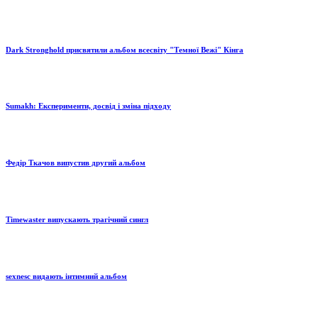
Dark Stronghold присвятили альбом всесвіту "Темної Вежі" Кінга
Sumakh: Експерименти, досвід і зміна підходу
Федір Ткачов випустив другий альбом
Timewaster випускають трагічний сингл
sexnesc видають інтимний альбом