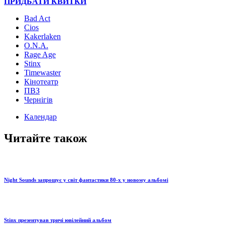
ПРИДБАТИ КВИТКИ
Bad Act
Cios
Kakerlaken
O.N.A.
Rage Age
Stinx
Timewaster
Кінотеатр
ПВЗ
Чернігів
Календар
Читайте також
Night Sounds запрошує у світ фантастики 80-х у новому альбомі
Stinx презентував тричі ювілейний альбом