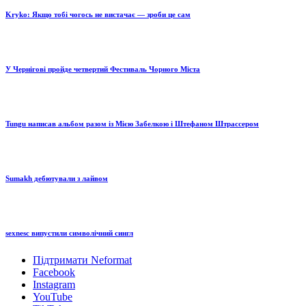
Kryko: Якщо тобі чогось не вистачає — зроби це сам
У Чернігові пройде четвертий Фестиваль Чорного Міста
Tungu написав альбом разом із Мією Забелкою і Штефаном Штрассером
Sumakh дебютували з лайвом
sexnesc випустили символічний сингл
Підтримати Neformat
Facebook
Instagram
YouTube