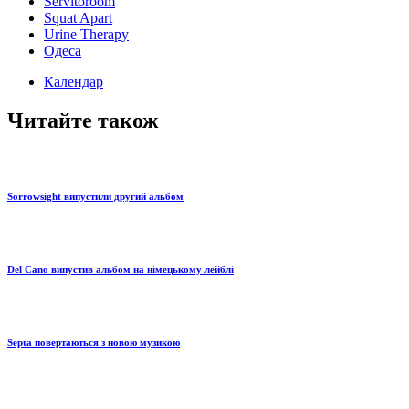
Servitoroom
Squat Apart
Urine Therapy
Одеса
Календар
Читайте також
Sorrowsight випустили другий альбом
Del Cano випустив альбом на німецькому лейблі
Septa повертаються з новою музикою