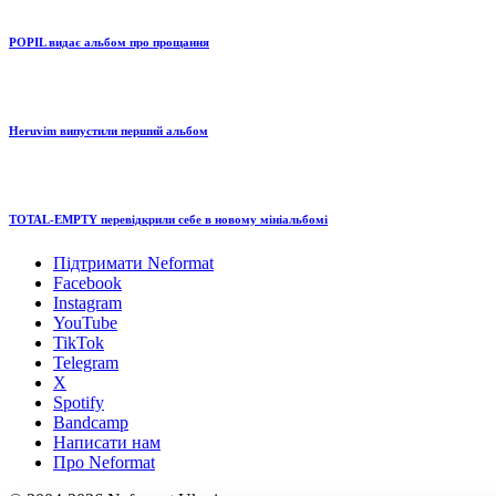
POPIL видає альбом про прощання
Heruvim випустили перший альбом
TOTAL-EMPTY перевідкрили себе в новому мініальбомі
Підтримати Neformat
Facebook
Instagram
YouTube
TikTok
Telegram
X
Spotify
Bandcamp
Написати нам
Про Neformat