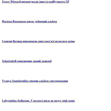
Grave Wizzard презентували сингл із майбутнього LP
Horizon Resonances видає дебютний альбом
Сонячні Котики присвятили сингл пам'яті полеглого воїна
Schattenfall оприлюднює новий лонплей
Vvanya Samokrutkin створив альбом-спостереження
Labyrinthus Stellarum. У космосі ніхто не почує твій скрім