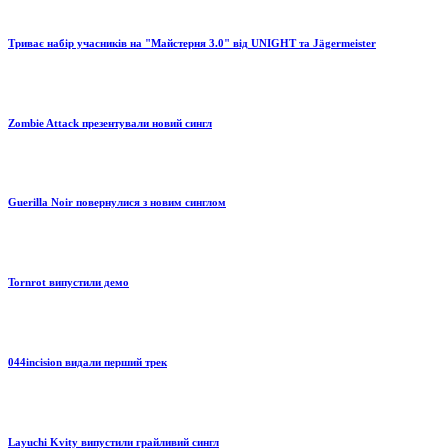
Триває набір учасників на "Майстерня 3.0" від UNIGHT та Jägermeister
Zombie Attack презентували новий сингл
Guerilla Noir повернулися з новим синглом
Tornrot випустили демо
044incision видали перший трек
Layuchi Kvity випустили грайливий сингл