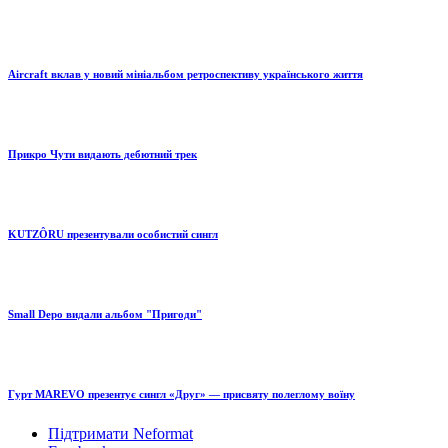
Aircraft вклав у новий мініальбом ретроспективу українського життя
Прикро Чути видають дебютний трек
KUTZÔRU презентували особистий сингл
Small Depo видали альбом "Пригоди"
Гурт MAREVO презентує сингл «Друг» — присвяту полеглому воїну
Підтримати Neformat