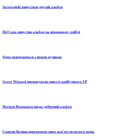
Sorrowsight випустили другий альбом
Del Cano випустив альбом на німецькому лейблі
Septa повертаються з новою музикою
Grave Wizzard презентували сингл із майбутнього LP
Horizon Resonances видає дебютний альбом
Сонячні Котики присвятили сингл пам'яті полеглого воїна