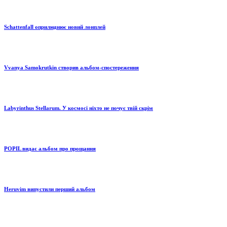
Schattenfall оприлюднює новий лонплей
Vvanya Samokrutkin створив альбом-спостереження
Labyrinthus Stellarum. У космосі ніхто не почує твій скрім
POPIL видає альбом про прощання
Heruvim випустили перший альбом