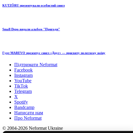
KUTZÔRU презентували особистий сингл
Small Depo видали альбом "Пригоди"
Гурт MAREVO презентує сингл «Друг» — присвяту полеглому воїну
Підтримати Neformat
Facebook
Instagram
YouTube
TikTok
Telegram
X
Spotify
Bandcamp
Написати нам
Про Neformat
© 2004-2026 Neformat Ukraine