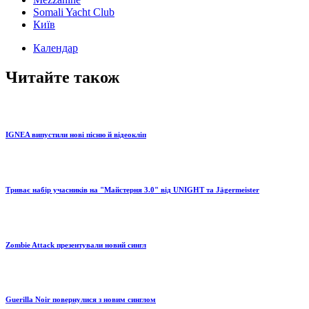
Somali Yacht Club
Київ
Календар
Читайте також
IGNEA випустили нові пісню й відеокліп
Триває набір учасників на "Майстерня 3.0" від UNIGHT та Jägermeister
Zombie Attack презентували новий сингл
Guerilla Noir повернулися з новим синглом