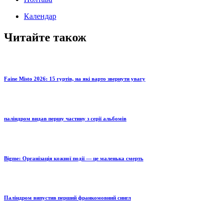
Календар
Читайте також
Faine Misto 2026: 15 гуртів, на які варто звернути увагу
паліндром видав першу частину з серії альбомів
Bigme: Організація кожної події — це маленька смерть
Паліндром випустив перший франкомовний сингл