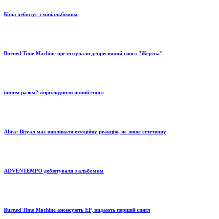
Коца дебютує з мініальбомом
Burned Time Machine презентували депресивний сингл "Жертва"
іншим разом? оприлюднили новий сингл
Abra: Візуал має викликати емоційну реакцію, не лише естетичну
ADVENTEMPO дебютували з альбомом
Burned Time Machine анонсують EP, видають перший сингл