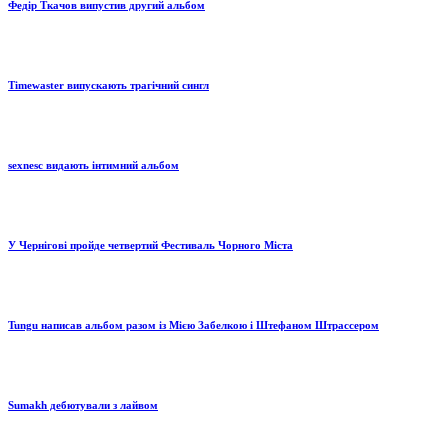
Федір Ткачов випустив другий альбом
Timewaster випускають трагічний сингл
sexnesc видають інтимний альбом
У Чернігові пройде четвертий Фестиваль Чорного Міста
Tungu написав альбом разом із Мією Забелкою і Штефаном Штрассером
Sumakh дебютували з лайвом