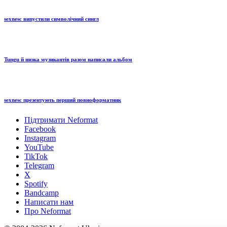
sexnesc випустили символічний сингл
Tungu й низка музикантів разом написали альбом
sexnesc презентують перший повноформатник
Підтримати Neformat
Facebook
Instagram
YouTube
TikTok
Telegram
X
Spotify
Bandcamp
Написати нам
Про Neformat