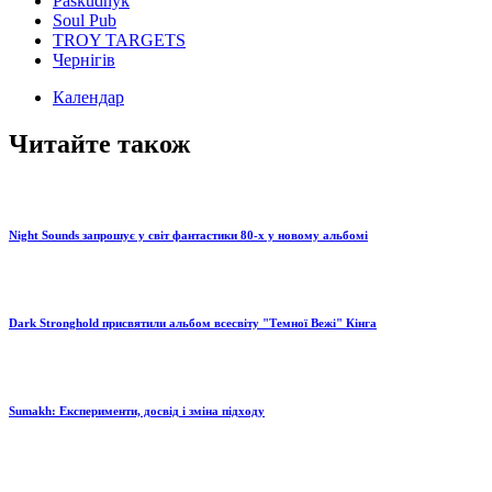
Paskudnyk
Soul Pub
TROY TARGETS
Чернігів
Календар
Читайте також
Night Sounds запрошує у світ фантастики 80-х у новому альбомі
Dark Stronghold присвятили альбом всесвіту "Темної Вежі" Кінга
Sumakh: Експерименти, досвід і зміна підходу