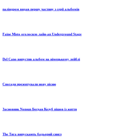
паліндром видав першу частину з серії альбомів
Faine Misto оголосило лайн-ап Underground Stage
Del Cano випустив альбом на німецькому лейблі
Спогади презентували нову пісню
Засновник Nonsun Богдан Козуб пішов із життя
The Тяга випускають бадьорий сингл