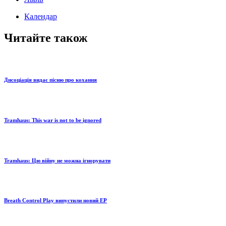
Календар
Читайте також
Дисоціація видає пісню про кохання
Tramhaus: Тhis war is not to be ignored
Tramhaus: Цю війну не можна ігнорувати
Breath Control Play випустили новий EP