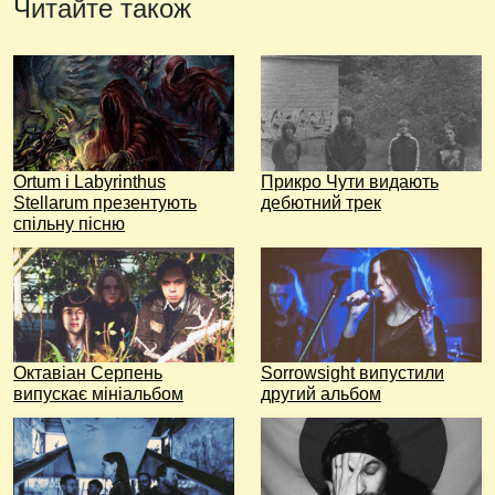
Читайте також
Ortum і Labyrinthus
Прикро Чути видають
Stellarum презентують
дебютний трек
спільну пісню
Октавіан Серпень
Sorrowsight випустили
випускає мініальбом
другий альбом