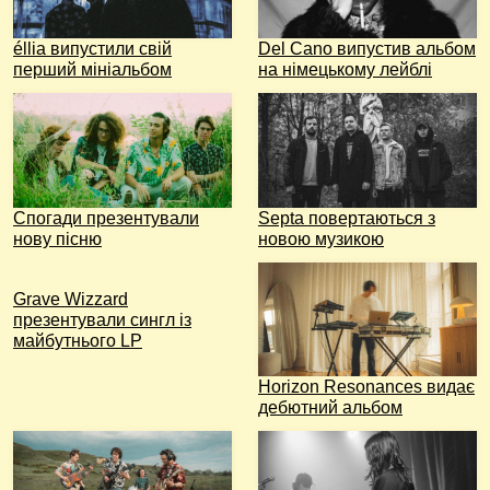
éllia випустили свій
Del Cano випустив альбом
перший мініальбом
на німецькому лейблі
Спогади презентували
Septa повертаються з
нову пісню
новою музикою
Grave Wizzard
презентували сингл із
майбутнього LP
Horizon Resonances видає
дебютний альбом