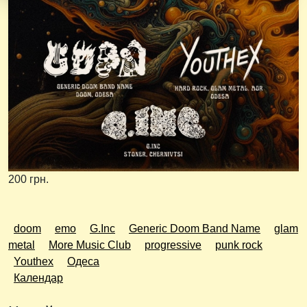
200 грн.
doom
emo
G.Inc
Generic Doom Band Name
glam
metal
More Music Club
progressive
punk rock
Youthex
Одеса
Календар