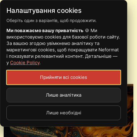
Налаштування cookies
Оберіть один з варіантів, щоб продовжити.
02.03 | ОДЕСА | G.INC,
Ми поважаємо вашу приватність
🍪 Ми
YOUTHEX, GENERIC
використовуємо cookies для базової роботи сайту.
За вашою згодою увімкнемо аналітику та
DOOM BAND NAME
маркетингові cookies, щоб покращувати Neformat
і показувати релевантний контент. Детальніше —
у
Cookie Policy
.
Sat, 02.03.24 - 06:30
Прийняти всі cookies
More Music Club
Лише аналітика
Лише необхідні