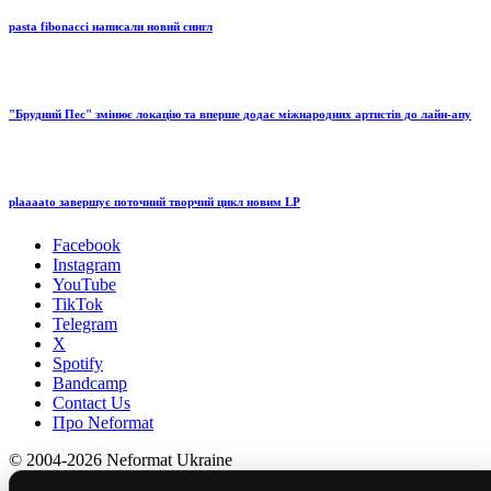
pasta fibonacci написали новий сингл
"Брудний Пес" змінює локацію та вперше додає міжнародних артистів до лайн-апу
plaaaato завершує поточний творчий цикл новим LP
Facebook
Instagram
YouTube
TikTok
Telegram
X
Spotify
Bandcamp
Contact Us
Про Neformat
© 2004-2026 Neformat Ukraine