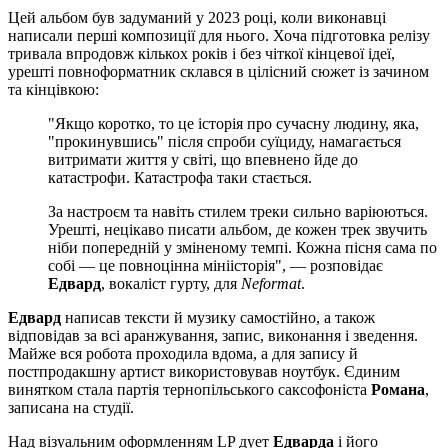
Цей альбом був задуманий у 2023 році, коли виконавці
написали перші композиції для нього. Хоча підготовка релізу
тривала впродовж кількох років і без чіткої кінцевої ідеї,
урешті повноформатник склався в цілісний сюжет із зачином
та кінцівкою:
"Якщо коротко, то це історія про сучасну людину, яка,
"прокинувшись" після спроби суїциду, намагається
витримати життя у світі, що впевнено йде до
катастрофи. Катастрофа таки стається.
За настроєм та навіть стилем треки сильно варіюються.
Урешті, нецікаво писати альбом, де кожен трек звучить
ніби попередній у зміненому темпі. Кожна пісня сама по
собі — це повноцінна мініісторія", — розповідає
Едвард
, вокаліст гурту, для
Neformat
.
Едвард
написав тексти й музику самостійно, а також
відповідав за всі аранжування, запис, виконання і зведення.
Майже вся робота проходила вдома, а для запису й
постпродакшну артист використовував ноутбук. Єдиним
винятком стала партія тернопільського саксофоніста
Романа
,
записана на студії.
Над візуальним оформленням LP дует
Едварда
і його