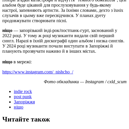
альбом буде цікавий для прослуховування у будь-якому
настрої, запевняють артисти. За їхніми словами, дехто з їхніх
слухачів в цьому вже пересвідчився. У планах дуету
продовжувати створювати пісні.
ніщо
— запорізький інді-рок/постпанк-гурт, заснований у
2022 році. У тому ж році музиканти видали свій перший
сингл. Наразі в їхній дискографії один альбом і низка синглів.
У 2024 році музиканти почали виступати в Запоріжжі й
планують прозвучати наживо й в інших містах.
ніщо
в мережі:
https://www.instagram.com/_nishcho_/
Фото обкладинки — Instagram / cxld_scum
indie rock
post punk
Запоріжжя
ніщо
Читайте також