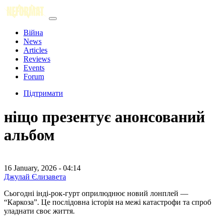
Війна
News
Articles
Reviews
Events
Forum
Підтримати
ніщо презентує анонсований
альбом
16 January, 2026 - 04:14
Джулай Єлизавета
Сьогодні інді-рок-гурт оприлюднює новий лонплей —
“Каркоза”. Це послідовна історія на межі катастрофи та спроб
уладнати своє життя.