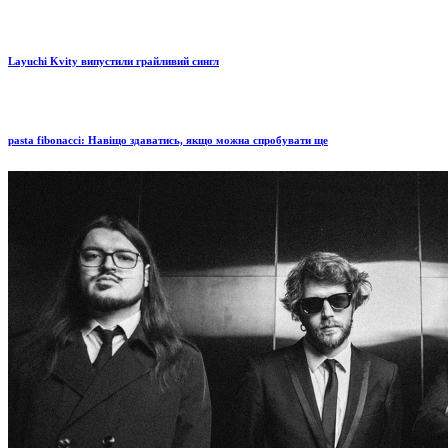
Layuchi Kvity випустили грайливий сингл
pasta fibonacci: Навіщо здаватись, якщо можна спробувати ще