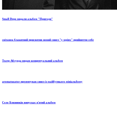
Small Depo видали альбом "Пригоди"
світанок блакитний присвятив новий сингл "у мріях" прийняттю себе
Театр Абсурда видав концептуальний альбом
aromatuzator презентував сингл із майбутнього мініальбому
Село Близнюків випускає п'ятий альбом