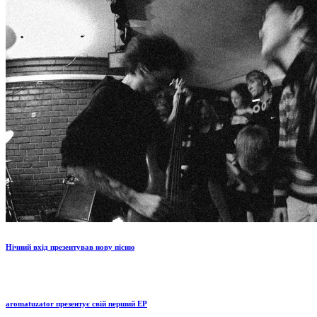
Нічний вхід презентував нову пісню
aromatuzator презентує свій перший EP