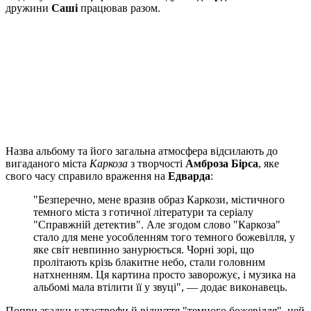
дружини
Саші
працював разом.
Назва альбому та його загальна атмосфера відсилають до
вигаданого міста
Каркоза
з творчості
Амброза Бірса
, яке
свого часу справило враження на
Едварда
:
"Безперечно, мене вразив образ Каркози, містичного
темного міста з готичної літератури та серіалу
"Справжній детектив". Але згодом слово "Каркоза"
стало для мене уособленням того темного божевілля, у
яке світ невпинно занурюється. Чорні зорі, що
пролітають крізь блакитне небо, стали головним
натхненням. Ця картина просто заворожує, і музика на
альбомі мала втілити її у звуці", — додає виконавець.
Попри згадки катастрофи й відчуття "темного божевілля", цей