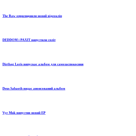
The Raw оприлюднили новий відеокліп
DEDDOM і PAXIT випустили спліт
Dirtbag Loris випускає альбом для самозаспокоєння
Deus Sabaoth видає анонсований альбом
Vyr Muk випустив новий EP