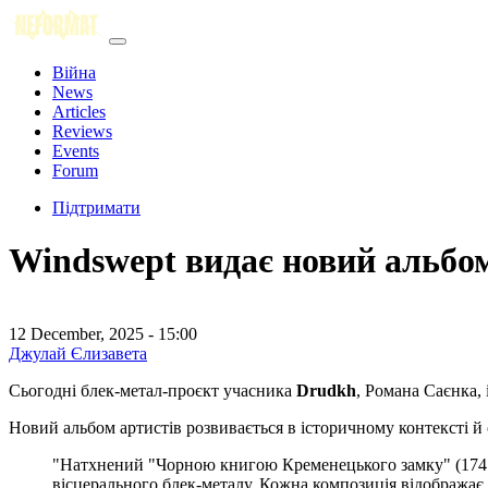
Війна
News
Articles
Reviews
Events
Forum
Підтримати
Windswept видає новий альбо
12 December, 2025 - 15:00
Джулай Єлизавета
Сьогодні блек-метал-проєкт учасника
Drudkh
, Романа Саєнка, 
Новий альбом артистів розвивається в історичному контексті 
"Натхнений "Чорною книгою Кременецького замку" (1747–1
вісцерального блек-металу. Кожна композиція відображає н