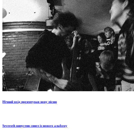
Нічний вхід презентував нову пісню
Severoth випустив сингл із нового альбому