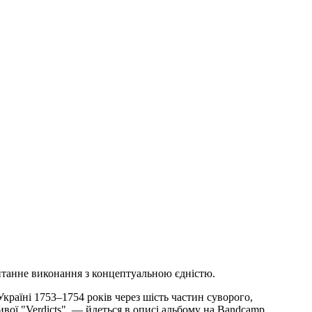
онтанне виконання з концептуальною єдністю.
раїні 1753–1754 років через шість частин суворого,
ивої "Verdicts", — йдеться в описі альбому на Bandcamp.