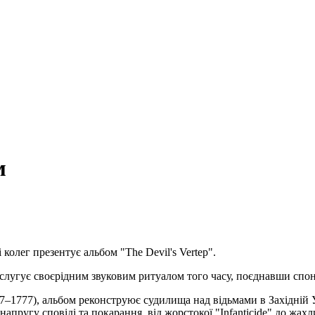
м
і колег презентує альбом "The Devil's Vertep".
й слугує своєрідним звуковим ритуалом того часу, поєднавши сп
777), альбом реконструює судилища над відьмами в Західній Ук
апругу сповіді та покарання, від жорстокої "Infanticide" до жахл