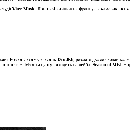
студії
Viter Music
. Лонплей вийшов на французько-американськ
икант Роман Саєнко, учасник
Drudkh
, разом зі двома своїми кол
 інстинктам. Музика гурту виходить на лейблі
Season of Mist
. На