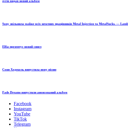
svrm видав новий альбом
Sony звільнила майже всіх штатних працівників Metal Injection та MetalSucks. — Lam
Elfia презентує новий сингл
Соня Хедекель випустила нову пісню
Fade Dreams випустили анонсований альбом
Facebook
Instagram
YouTube
TikTok
Telegram