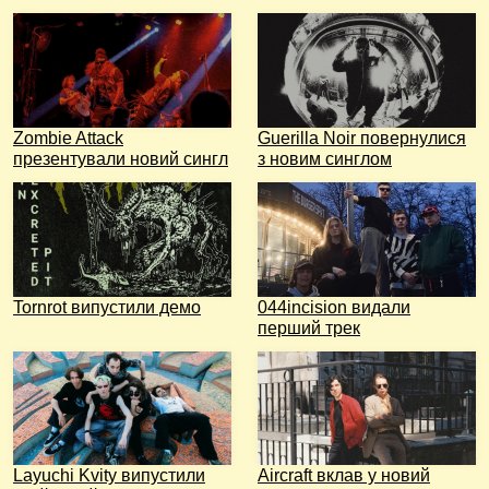
Zombie Attack
Guerilla Noir повернулися
презентували новий сингл
з новим синглом
Tornrot випустили демо
044incision видали
перший трек
Layuchi Kvity випустили
Aircraft вклав у новий