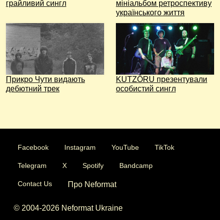
грайливий сингл
мініальбом ретроспективу
українського життя
Прикро Чути видають
KUTZÔRU презентували
дебютний трек
особистий сингл
Facebook
Instagram
YouTube
TikTok
Telegram
X
Spotify
Bandcamp
Contact Us
Про Neformat
© 2004-2026 Neformat Ukraine