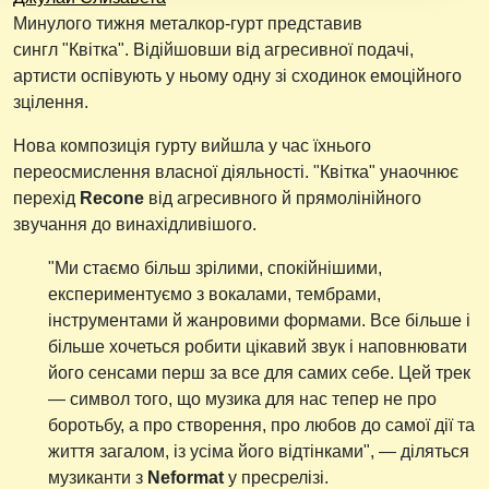
Минулого тижня металкор-гурт представив
сингл "Квітка". Відійшовши від агресивної подачі,
артисти оспівують у ньому одну зі сходинок емоційного
зцілення.
Нова композиція гурту вийшла у час їхнього
переосмислення власної діяльності. "Квітка" унаочнює
перехід
Recone
від агресивного й прямолінійного
звучання до винахідливішого.
"Ми стаємо більш зрілими, спокійнішими,
експериментуємо з вокалами, тембрами,
інструментами й жанровими формами. Все більше і
більше хочеться робити цікавий звук і наповнювати
його сенсами перш за все для самих себе. Цей трек
— символ того, що музика для нас тепер не про
боротьбу, а про створення, про любов до самої дії та
життя загалом, із усіма його відтінками", — діляться
музиканти з
Neformat
у пресрелізі.