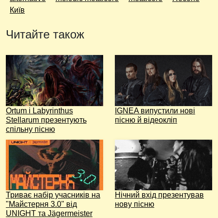
Київ
Читайте також
Ortum і Labyrinthus
IGNEA випустили нові
Stellarum презентують
пісню й відеокліп
спільну пісню
Триває набір учасників на
Нічний вхід презентував
"Майстерня 3.0" від
нову пісню
UNIGHT та Jägermeister