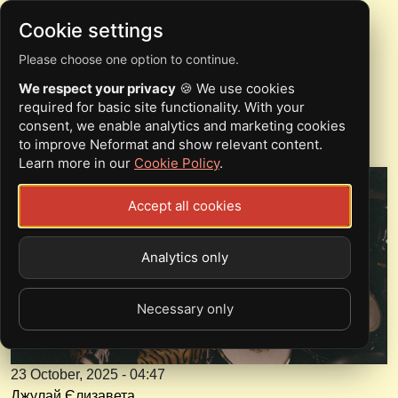
Cookie settings
Please choose one option to continue.
RECONE ВИПУСТИЛИ
We respect your privacy
🍪 We use cookies
НОВИЙ ТРЕК
required for basic site functionality. With your
consent, we enable analytics and marketing cookies
to improve Neformat and show relevant content.
Learn more in our
Cookie Policy
.
Accept all cookies
Analytics only
Necessary only
23 October, 2025 - 04:47
Джулай Єлизавета