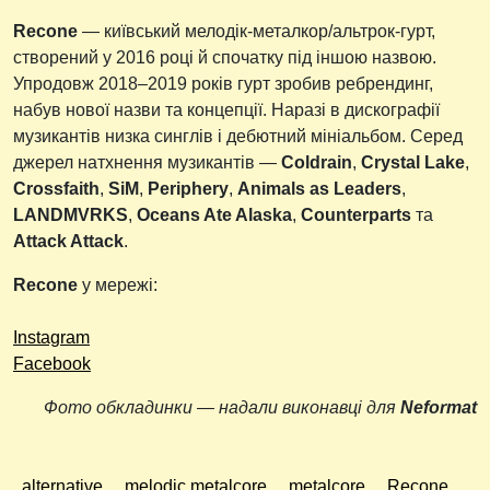
Recone
— київський мелодік-металкор/альтрок-гурт,
створений у 2016 році й спочатку під іншою назвою.
Упродовж 2018–2019 років гурт зробив ребрендинг,
набув нової назви та концепції. Наразі в дискографії
музикантів низка синглів і дебютний мініальбом. Серед
джерел натхнення музикантів —
Coldrain
,
Crystal Lake
,
Crossfaith
,
SiM
,
Periphery
,
Animals as Leaders
,
LANDMVRKS
,
Oceans Ate Alaska
,
Counterparts
та
Attack Attack
.
Recone
у мережі:
Instagram
Facebook
Фото обкладинки — надали виконавці для
Neformat
alternative
melodic metalcore
metalcore
Recone