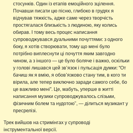
стосунків. Один із етапів емоційного зцілення.
Почавши писати цю пісню, глибоко в грудях я
відчував тяжкість, адже саме через творчість
простягалася близькість з людиною, яку колись
обирав. І тому весь процес написання
супроводжувався дуальними почуттями: з одного
боку, я хотів створювати, тому що мені було
потрібно виплеснути ці почуття яким завгодно
чином, а з іншого — це було боляче і важко, оскільки
у голові лишався цей зв’язок і пульсація думки: “От
бачиш як я вмію, я обов’язково стану тим, в кого ти
вірила, але тепер виключно заради самого себе, бо
це важливо мені”. Це, мабуть, уперше в житті
написання музики супроводжувалось слізьми,
фізичним болем та нудотою", — ділиться музикант у
пресрелізі.
Трек вийшов на стримінгах у супроводі
інструментальної версії.