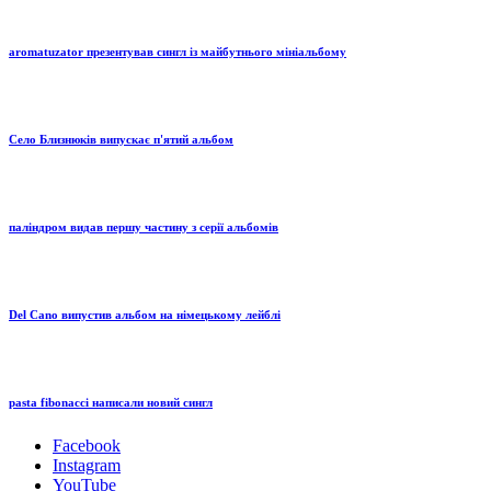
aromatuzator презентував сингл із майбутнього мініальбому
Село Близнюків випускає п'ятий альбом
паліндром видав першу частину з серії альбомів
Del Cano випустив альбом на німецькому лейблі
pasta fibonacci написали новий сингл
Facebook
Instagram
YouTube