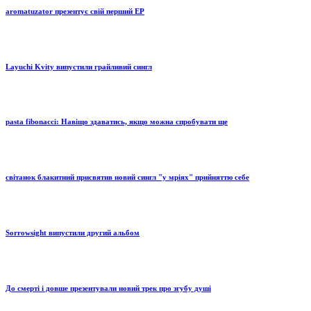
aromatuzator презентує свій перший EP
Layuchi Kvity випустили грайливий сингл
pasta fibonacci: Навіщо здаватись, якщо можна спробувати ще
світанок блакитний присвятив новий сингл "у мріях" прийняттю себе
Sorrowsight випустили другий альбом
До смерті і довше презентували новий трек про згубу душі