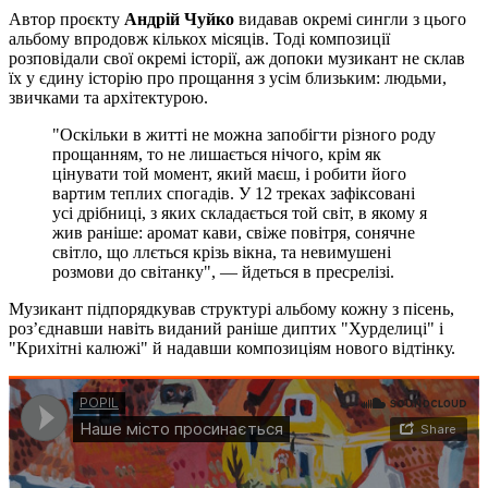
Автор проєкту
Андрій Чуйко
видавав окремі сингли з цього
альбому впродовж кількох місяців. Тоді композиції
розповідали свої окремі історії, аж допоки музикант не склав
їх у єдину історію про прощання з усім близьким: людьми,
звичками та архітектурою.
"Оскільки в житті не можна запобігти різного роду
прощанням, то не лишається нічого, крім як
цінувати той момент, який маєш, і робити його
вартим теплих спогадів. У 12 треках зафіксовані
усі дрібниці, з яких складається той світ, в якому я
жив раніше: аромат кави, свіже повітря, сонячне
світло, що ллється крізь вікна, та невимушені
розмови до світанку", — йдеться в пресрелізі.
Музикант підпорядкував структурі альбому кожну з пісень,
розʼєднавши навіть виданий раніше диптих "Хурделиці" і
"Крихітні калюжі" й надавши композиціям нового відтінку.