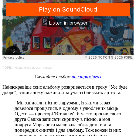
POPIL
·
Наше місто просинається
Слухайте альбом
на стримінгах
Найяскравіше сенс альбому розкривається в треку "Усе буде
добре", записаному наживо й за участі близьких артиста.
"Ми записали пісню з друзями, із якими зараз
довелося прощатися, в одному з улюблених місць
Одеси — просторі 'Вітальня'. Я часто просив свого
друга Сашка записати скрипку в пісню, а моя
подруга Маргарита малювала обкладинки для
попередніх синглів і для альбому. Тож кожен із них
залишив на пам'ять якусь частинку спільних