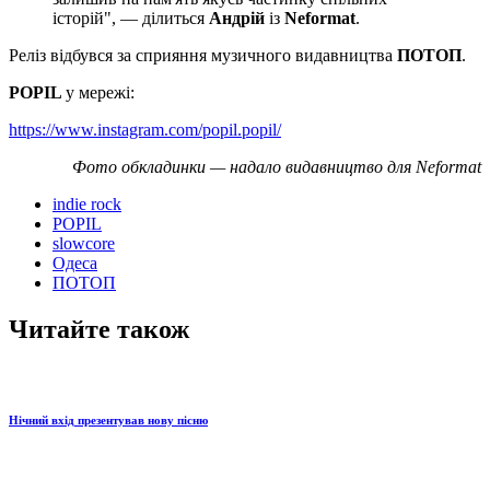
історій", — ділиться
Андрій
із
Neformat
.
Реліз відбувся за сприяння музичного видавництва
ПОТОП
.
POPIL
у мережі:
https://www.instagram.com/popil.popil/
Фото обкладинки — надало видавництво для Neformat
indie rock
POPIL
slowcore
Одеса
ПОТОП
Читайте також
Нічний вхід презентував нову пісню