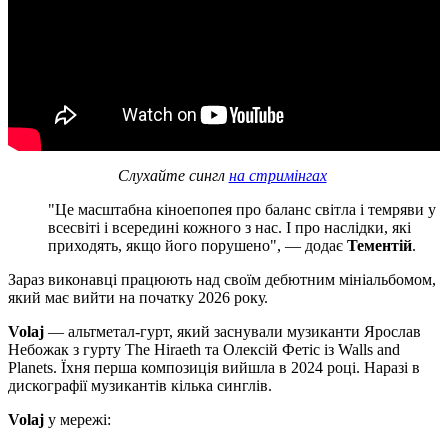
Слухайте сингл
на стримінгах
"Це масштабна кіноепопея про баланс світла і темряви у
всесвіті і всередині кожного з нас. І про наслідки, які
приходять, якщо його порушено", — додає
Тементій
.
Зараз виконавці працюють над своїм дебютним мініальбомом,
який має вийти на початку 2026 року.
Volaj
— альтметал-гурт, який заснували музиканти Ярослав
Небожак з гурту The Hiraeth та Олексій Фетіс із Walls and
Planets. Їхня перша композиція вийшла в 2024 році. Наразі в
дискографії музикантів кілька синглів.
Volaj
у мережі: