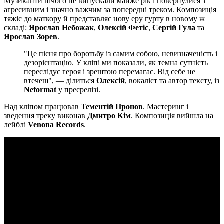
Музиканти нічого не випускали майже рік і повернулися з
агресивним і значно важчим за попередні треком. Композиція
тяжіє до маткору й представляє нову еру гурту в новому ж
складі:
Ярослав Небожак
,
Олексій Фетіс
,
Сергій Гула
та
Ярослав Зорев
.
"Це пісня про боротьбу із самим собою, невизначеність і
дезорієнтацію. У кліпі ми показали, як темна сутність
переслідує героя і зрештою перемагає. Від себе не
втечеш", — ділиться
Олексій
, вокаліст та автор тексту, із
Neformat
у пресрелізі.
Над кліпом працював
Тементій Пронов
. Мастеринг і
зведення треку виконав
Дмитро Кім
. Композиція вийшла на
лейблі
Venona Records
.