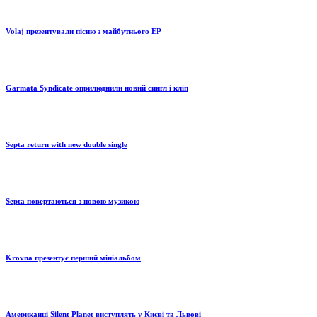
Volaj презентували пісню з майбутнього EP
Garmata Syndicate оприлюднили новий сингл і кліп
Septa return with new double single
Septa повертаються з новою музикою
Krovna презентує перший мініальбом
Американці Silent Planet виступлять у Києві та Львові