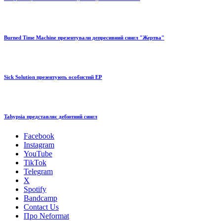
Burned Time Machine презентували депресивний сингл "Жертва"
Sick Solution презентують особистий EP
Tahypsia представляє дебютний сингл
Facebook
Instagram
YouTube
TikTok
Telegram
X
Spotify
Bandcamp
Contact Us
Про Neformat