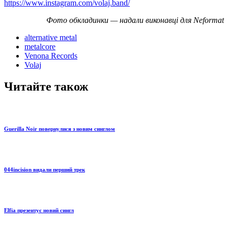
https://www.instagram.com/volaj.band/
Фото обкладинки — надали виконавці для Neformat
alternative metal
metalcore
Venona Records
Volaj
Читайте також
Guerilla Noir повернулися з новим синглом
044incision видали перший трек
Elfia презентує новий сингл