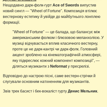
Нещодавно дарк-фолк-гурт
Ace of Swords
випустив
новий сингл — "Wheel of Fortune". Композиція втілює
вестернову естетику й увійде до майбутнього лонплею
формації.
"Wheel of Fortune" — це балада, що балансує між
американським фолком і блюзовою меланхолією. У
музиці відчувається вплив класичного вестерну,
проте це не дарк-кантрі чи дарк-фолк. Головний
акцент зроблено на кінематографічній атмосфері,
яку підкреслює кожний компонент композиції", —
діляться музиканти з
Neformat
у пресрелізі.
Відповідно до настрою пісні, саме вестерн-стрічки й
слугували основним натхненням для музикантів.
Звів трек басист і бек-вокаліст гурту
Денис Мельник
.