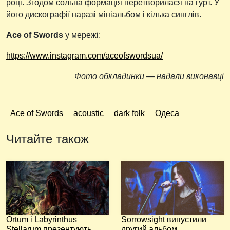
році. Згодом сольна формація перетворилася на гурт. У
його дискографії наразі мініальбом і кілька синглів.
Ace of Swords
у мережі:
https://www.instagram.com/aceofswordsua/
Фото обкладинки — надали виконавці
Ace of Swords
acoustic
dark folk
Одеса
Читайте також
Ortum і Labyrinthus
Sorrowsight випустили
Stellarum презентують
другий альбом