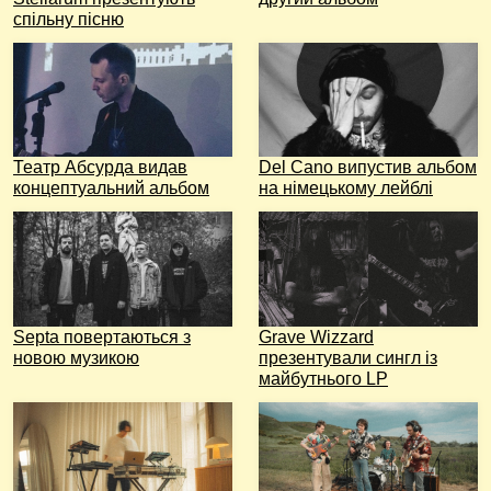
спільну пісню
Театр Абсурда видав
Del Cano випустив альбом
концептуальний альбом
на німецькому лейблі
Septa повертаються з
Grave Wizzard
новою музикою
презентували сингл із
майбутнього LP