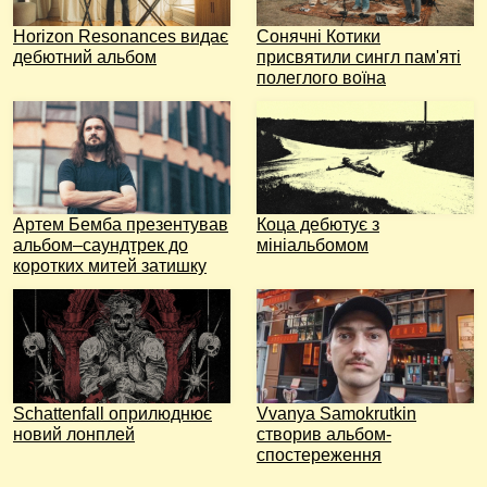
Horizon Resonances видає
Сонячні Котики
дебютний альбом
присвятили сингл пам'яті
полеглого воїна
Артем Бемба презентував
Коца дебютує з
альбом–саундтрек до
мініальбомом
коротких митей затишку
Schattenfall оприлюднює
Vvanya Samokrutkin
новий лонплей
створив альбом-
спостереження