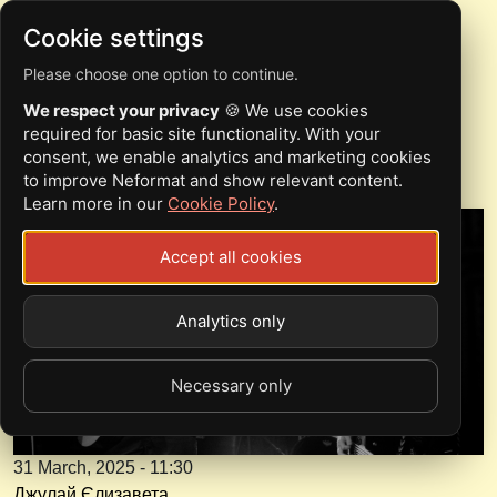
Cookie settings
Please choose one option to continue.
ACE OF SWORDS
We respect your privacy
🍪 We use cookies
ОПРИЛЮДНЮЄ БАЛАДУ
required for basic site functionality. With your
consent, we enable analytics and marketing cookies
to improve Neformat and show relevant content.
Learn more in our
Cookie Policy
.
Accept all cookies
Analytics only
Necessary only
31 March, 2025 - 11:30
Джулай Єлизавета