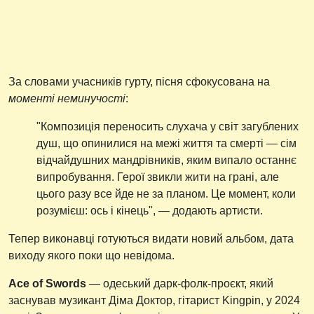
За словами учасників гурту, пісня сфокусована на
моменті неминучості
:
"Композиція переносить слухача у світ загублених
душ, що опинилися на межі життя та смерті — сім
відчайдушних мандрівників, яким випало останнє
випробування. Герої звикли жити на грані, але
цього разу все йде не за планом. Це момент, коли
розумієш: ось і кінець", — додають артисти.
Тепер виконавці готуються видати новий альбом, дата
виходу якого поки що невідома.
Ace of Swords
— одеський дарк-фолк-проєкт, який
заснував музикант Діма Доктор, гітарист Kingpin, у 2024