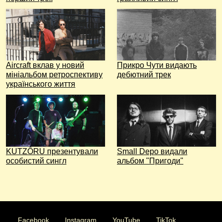
Aircraft вклав у новий
Прикро Чути видають
мініальбом ретроспективу
дебютний трек
українського життя
KUTZÔRU презентували
Small Depo видали
особистий сингл
альбом "Пригоди"
Facebook
Instagram
YouTube
TikTok