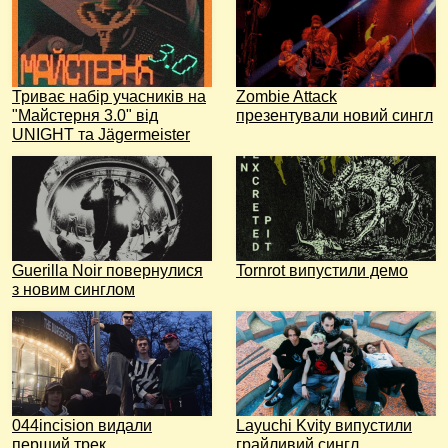
Триває набір учасників на
Zombie Attack
"Майстерня 3.0" від
презентували новий сингл
UNIGHT та Jägermeister
Guerilla Noir повернулися
Tornrot випустили демо
з новим синглом
044incision видали
Layuchi Kvity випустили
перший трек
грайливий сингл