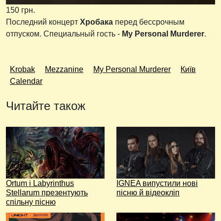
150 грн.
Последний концерт
Хробака
перед бессрочным
отпуском. Специальный гость -
My Personal Murderer
.
Krobak
Mezzanine
My Personal Murderer
Київ
Calendar
Читайте також
Ortum і Labyrinthus
IGNEA випустили нові
Stellarum презентують
пісню й відеокліп
спільну пісню