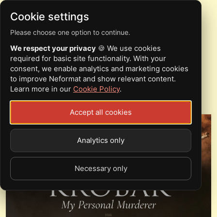
Cookie settings
Please choose one option to continue.
29.04 KROBAK. THE
We respect your privacy
🍪 We use cookies
FINAL SHOW | КИЇВ
required for basic site functionality. With your
consent, we enable analytics and marketing cookies
to improve Neformat and show relevant content.
Learn more in our
Cookie Policy
.
Sun, 29.04.18 - 07:00
Арт-пространство "Mezzanine"
Accept all cookies
Analytics only
Necessary only