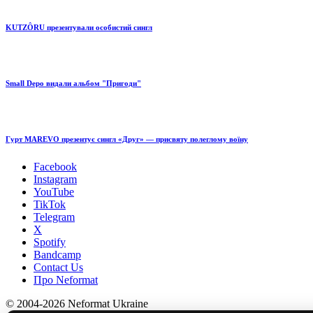
KUTZÔRU презентували особистий сингл
Small Depo видали альбом "Пригоди"
Гурт MAREVO презентує сингл «Друг» — присвяту полеглому воїну
Facebook
Instagram
YouTube
TikTok
Telegram
X
Spotify
Bandcamp
Contact Us
Про Neformat
© 2004-2026 Neformat Ukraine