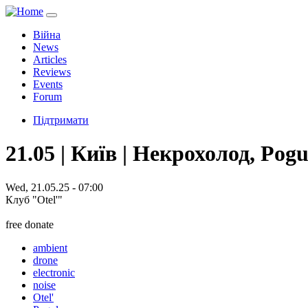
Війна
News
Articles
Reviews
Events
Forum
Підтримати
21.05 | Київ | Некрохолод, Pogul
Wed, 21.05.25 - 07:00
Клуб "Otel'"
free donate
ambient
drone
electronic
noise
Otel'