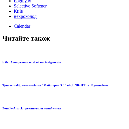
Pogulyay
Selective Softener
Київ
некрохолод
Calendar
Читайте також
IGNEA випустили нові пісню й відеокліп
Триває набір учасників на "Майстерня 3.0" від UNIGHT та Jägermeister
Zombie Attack презентували новий сингл