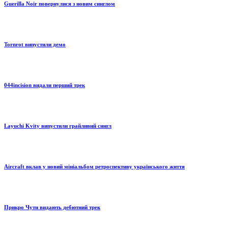
Guerilla Noir повернулися з новим синглом
Tornrot випустили демо
044incision видали перший трек
Layuchi Kvity випустили грайливий сингл
Aircraft вклав у новий мініальбом ретроспективу українського життя
Прикро Чути видають дебютний трек