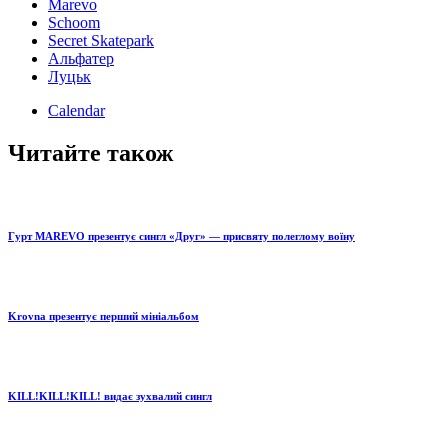
Marevo
Schoom
Secret Skatepark
Альфатер
Луцьк
Calendar
Читайте також
Гурт MAREVO презентує сингл «Друг» — присвяту полеглому воїну
Krovna презентує перший мініальбом
KILL!KILL!KILL! видає зухвалий сингл