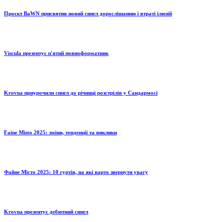
Проєкт BaWN присвятив новий сингл дорослішанню і втраті ілюзій
Viscula презентує п'ятий повноформатник
Krovna приурочили сингл до річниці розстрілів у Сандармосі
Faine Misto 2025: зміни, тенденції та виклики
Файне Місто 2025: 10 гуртів, на які варто звернути увагу
Krovna презентує дебютний сингл