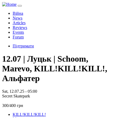
Війна
News
Articles
Reviews
Events
Forum
Підтримати
12.07 | Луцьк | Schoom,
Marevo, KILL!KILL!KILL!,
Альфатер
Sat, 12.07.25 - 05:00
Secret Skatepark
300/400 грн
KILL!KILL!KILL!