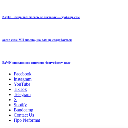
Kryko: Якщо тобі чогось не вистачає — зроби це сам
ocean cuts: МИ знаємо, що вам це сподобається
BaWN оприлюднює сингл про безтурботну зиму
Facebook
Instagram
YouTube
TikTok
Telegram
X
Spotify
Bandcamp
Contact Us
Про Neformat