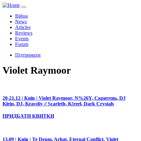
Війна
News
Articles
Reviews
Events
Forum
Підтримати
Violet Raymoor
20-21.12 | Київ | Violet Raymoor, N%26Y, Скритень, DJ
Klein, DJ, Kravdiy // Scarleth, K!reel, Dark Crystals
ПРИДБАТИ КВИТКИ
13.09 | Київ | Te Deum, Arhat, Eternal Conflict, Violet