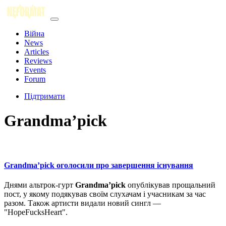
Війна
News
Articles
Reviews
Events
Forum
Підтримати
Grandma’pick
Grandma’pick оголосили про завершення існування
Днями альтрок-гурт
Grandma’pick
опублікував прощальний
пост, у якому подякував своїм слухачам і учасникам за час
разом. Також артисти видали новий сингл —
"HopeFucksHeart".