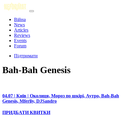
Війна
News
Articles
Reviews
Events
Forum
Підтримати
Bah-Bah Genesis
04.07 | Київ | Околиця, Мороз по шкірі, Аутро, Bah-Bah
Genesis, Mferliy, DJSandro
ПРИДБАТИ КВИТКИ