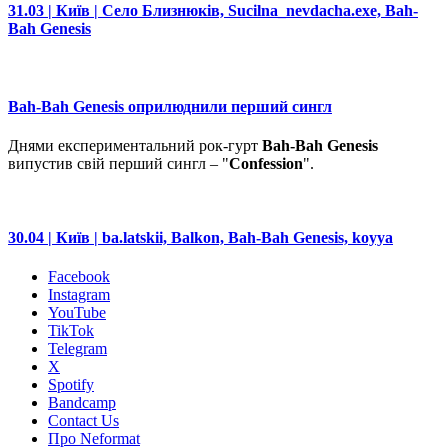
31.03 | Київ | Село Близнюків, Sucilna_nevdacha.exe, Bah-
Bah Genesis
Bah-Bah Genesis оприлюднили перший сингл
Днями експериментальний рок-гурт
Bah-Bah Genesis
випустив свій перший сингл – "
Confession
".
30.04 | Київ | ba.latskii, Balkon, Bah-Bah Genesis, koyya
Facebook
Instagram
YouTube
TikTok
Telegram
X
Spotify
Bandcamp
Contact Us
Про Neformat