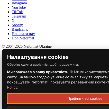
Instagram
YouTube
TikTok
Telegram
X
Spotify
Bandcamp
Написати нам
Про Neformat
© 2004-2026 Neformat Ukraine
Налаштування cookies
Оберіть один з варіантів, щоб продовжити.
Ми поважаємо вашу приватність
🍪 Ми використовуємо 
сайту. За вашою згодою увімкнемо аналітику та маркети
покращувати Neformat і показувати релевантний контен
Policy
.
Прийняти всі cookies