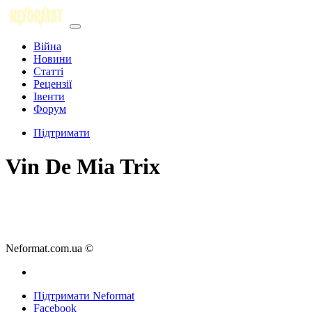
Війна
Новини
Статті
Рецензії
Івенти
Форум
Підтримати
Vin De Mia Trix
Neformat.com.ua ©
Підтримати Neformat
Facebook