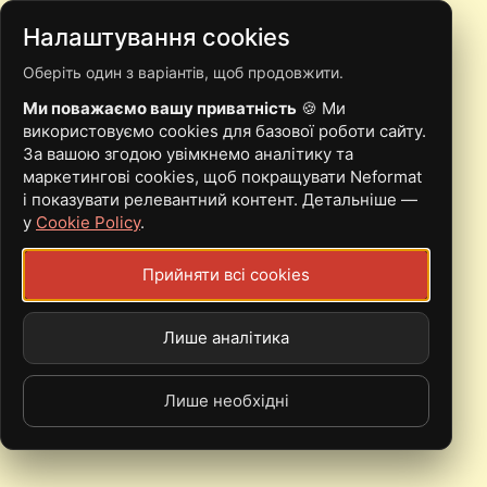
Налаштування cookies
Оберіть один з варіантів, щоб продовжити.
MODERN LIFE IS WAR
Ми поважаємо вашу приватність
🍪 Ми
використовуємо cookies для базової роботи сайту.
За вашою згодою увімкнемо аналітику та
Modern Life Is War, hardcore
маркетингові cookies, щоб покращувати Neformat
і показувати релевантний контент. Детальніше —
у
Cookie Policy
.
Прийняти всі cookies
Лише аналітика
Лише необхідні