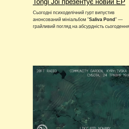
Tongi Joi презентує новий EP
Сьогодні психоделічний гурт випустив
анонсований мініальбом "
Saliva Pond
" —
грайливий погляд на абсурдність сьогодення