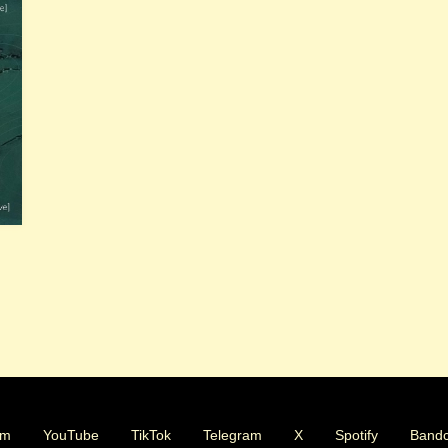
am
YouTube
TikTok
Telegram
X
Spotify
Band