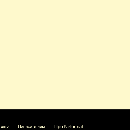
camp
Написати нам
Про Neformat