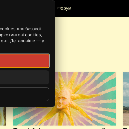
Рецензії
Івенти
Форум
ookies для базової
ркетингові cookies,
тент. Детальніше — у