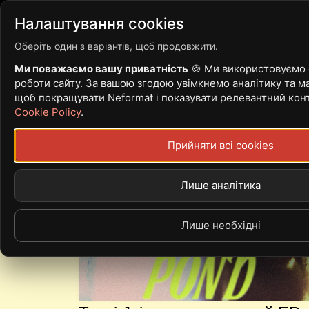
Війна
Новини
Статті
Налаштування cookies
Оберіть один з варіантів, щоб продовжити.
Ми поважаємо вашу приватність
🍪 Ми використовуємо c
роботи сайту. За вашою згодою увімкнемо аналітику та ма
TONGI JOI
щоб покращувати Neformat і показувати релевантний кон
Cookie Policy
.
Прийняти всі cookies
Лише аналітика
Лише необхідні