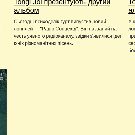
Tongi Joi презентують другий
T
альбом
а
Сьогодні психоделік-гурт випустив новий
Уч
.
лонплей — "Радіо Сонцехід". Він названий на
ло
честь уявного радіоканалу, звідки зʼявилися ідеї
пр
їхніх різноманітних пісень.
св
бо