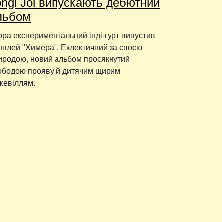
ongi Joi випускають дебютний
льбом
ора експериментальний інді-гурт випустив
нплей "Химера". Еклектичний за своєю
иродою, новий альбом просякнутий
ободою прояву й дитячим щирим
жевіллям.