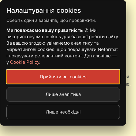
Налаштування cookies
Оберіть один з варіантів, щоб продовжити.
ТОХА ЮШИН
Ми поважаємо вашу приватність
🍪 Ми
використовуємо cookies для базової роботи сайту.
За вашою згодою увімкнемо аналітику та
маркетингові cookies, щоб покращувати Neformat
і показувати релевантний контент. Детальніше —
у
Cookie Policy
.
Тоха Юшин презентує нові сингл і відеокліп
Прийняти всі cookies
Днями інді-поп-артист випустив пісню "Що ще?". Попри
переважно розпачливий настрій, її кінцівка дарує надію.
Лише аналітика
Лише необхідні