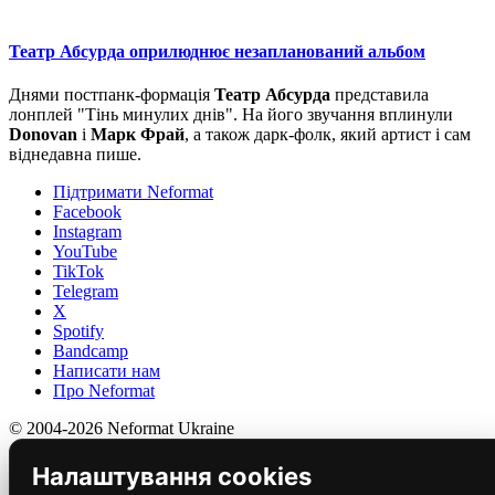
Театр Абсурда оприлюднює незапланований альбом
Днями постпанк-формація
Театр Абсурда
представила
лонплей "Тінь минулих днів". На його звучання вплинули
Donovan
і
Марк Фрай
, а також дарк-фолк, який артист і сам
віднедавна пише.
Підтримати Neformat
Facebook
Instagram
YouTube
TikTok
Telegram
X
Spotify
Bandcamp
Написати нам
Про Neformat
© 2004-2026 Neformat Ukraine
Налаштування cookies