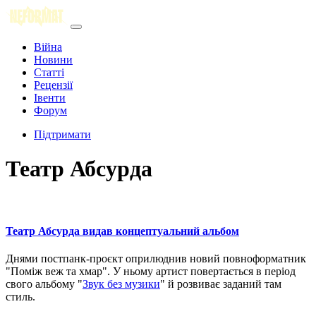
Війна
Новини
Статті
Рецензії
Івенти
Форум
Підтримати
Театр Абсурда
Театр Абсурда видав концептуальний альбом
Днями постпанк-проєкт оприлюднив новий повноформатник
"Поміж веж та хмар". У ньому артист повертається в період
свого альбому "
Звук без музики
" й розвиває заданий там
стиль.