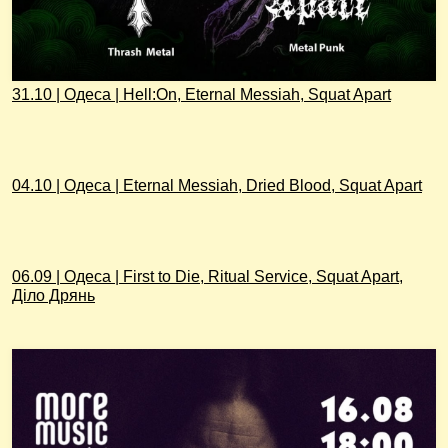
31.10 | Одеса | Hell:On, Eternal Messiah, Squat Apart
04.10 | Одеса | Eternal Messiah, Dried Blood, Squat Apart
06.09 | Одеса | First to Die, Ritual Service, Squat Apart,
Діло Дрянь