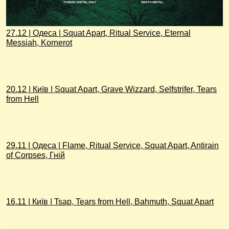
27.12 | Одеса | Squat Apart, Ritual Service, Eternal
Messiah, Kornerot
20.12 | Київ | Squat Apart, Grave Wizzard, Selfstrifer, Tears
from Hell
29.11 | Одеса | Flame, Ritual Service, Squat Apart, Antirain
of Corpses, Гній
16.11 | Київ | Tsap, Tears from Hell, Bahmuth, Squat Apart