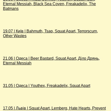
Eternal Messiah, Black Sea Coven, Freakadelix, The
Batmans
19.07 | Київ | Bahmuth, Tsap, Squat Apart, Terrorscum,
Other Wastes
21.06 | Одеса | Beer Bastard, Squat Apart, Діло Дрянь,
Eternal Messiah
31.05 | Одеса | Youthex, Freakadelix, Squat Apart
17.05 | Львів | Squat Apart, Lemberg, Hate Hearts, Prevent