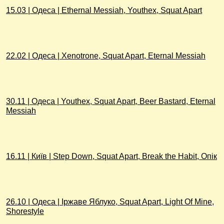
15.03 | Одеса | Ethernal Messiah, Youthex, Squat Apart
22.02 | Одеса | Xenotrone, Squat Apart, Eternal Messiah
30.11 | Одеса | Youthex, Squat Apart, Beer Bastard, Eternal
Messiah
16.11 | Київ | Step Down, Squat Apart, Break the Habit, Опік
26.10 | Одеса | Іржаве Яблуко, Squat Apart, Light Of Mine,
Shorestyle