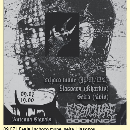
09.07 | Львів | schoco mune, seira, Наволоч