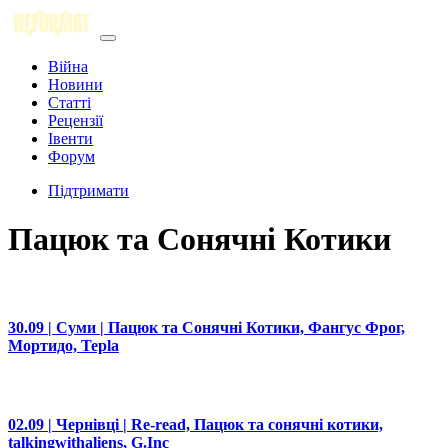
Війна
Новини
Статті
Рецензії
Івенти
Форум
Підтримати
Пацюк та Сонячні Котики
30.09 | Суми | Пацюк та Сонячні Котики, Фангус Фрог,
Мортидо, Tepla
02.09 | Чернівці | Re-read, Пацюк та сонячні котики,
talkingwithaliens, G.Inc