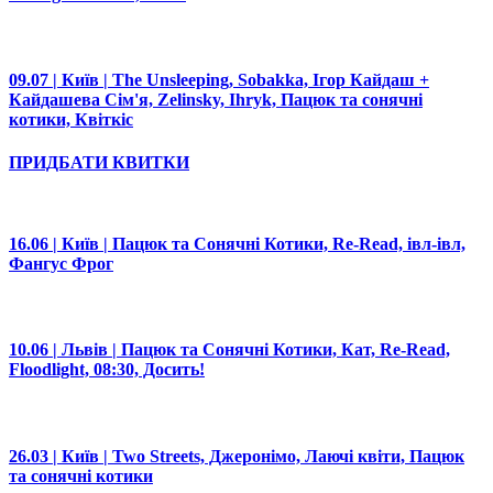
09.07 | Київ | The Unsleeping, Sobakka, Ігор Кайдаш +
Кайдашева Сім'я, Zelinsky, Ihryk, Пацюк та сонячні
котики, Квіткіс
ПРИДБАТИ КВИТКИ
16.06 | Київ | Пацюк та Сонячні Котики, Re-Read, івл-івл,
Фангус Фрог
10.06 | Львів | Пацюк та Сонячні Котики, Кат, Re-Read,
Floodlight, 08:30, Досить!
26.03 | Київ | Two Streets, Джеронімо, Лаючі квіти, Пацюк
та сонячні котики