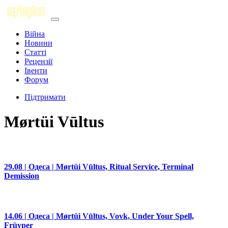
Війна
Новини
Статті
Рецензії
Івенти
Форум
Підтримати
Mørtüi Vūltus
29.08 | Одеса | Mørtüi Vūltus, Ritual Service, Terminal
Demission
14.06 | Одеса | Mørtüi Vūltus, Vovk, Under Your Spell,
Früyper