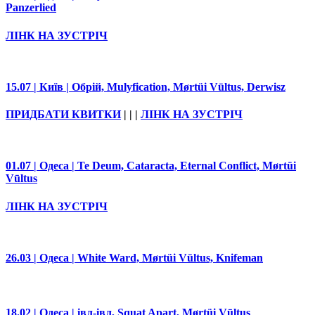
Panzerlied
ЛІНК НА ЗУСТРІЧ
15.07 | Київ | Обрій, Mulyfication, Mørtüi Vūltus, Derwisz
ПРИДБАТИ КВИТКИ
| | |
ЛІНК НА ЗУСТРІЧ
01.07 | Одеса | Te Deum, Cataracta, Eternal Conflict, Mørtüi
Vūltus
ЛІНК НА ЗУСТРІЧ
26.03 | Одеса | White Ward, Mørtüi Vūltus, Knifeman
18.02 | Одеса | івл-івл, Squat Apart, Mørtüi Vūltus