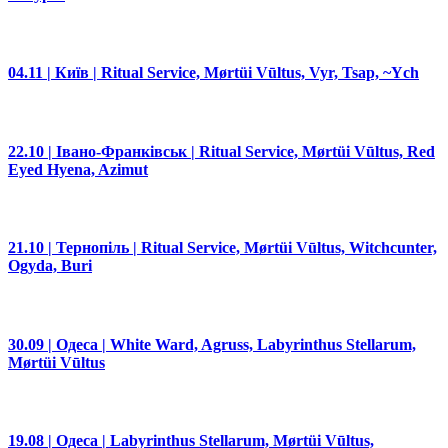
04.11 | Київ | Ritual Service, Mørtüi Vūltus, Vyr, Tsap, ~Ych
22.10 | Івано-Франківськ | Ritual Service, Mørtüi Vūltus, Red
Eyed Hyena, Azimut
21.10 | Тернопіль | Ritual Service, Mørtüi Vūltus, Witchcunter,
Ogyda, Buri
30.09 | Одеса | White Ward, Agruss, Labyrinthus Stellarum,
Mørtüi Vūltus
19.08 | Одеса | Labyrinthus Stellarum, Mørtüi Vūltus,