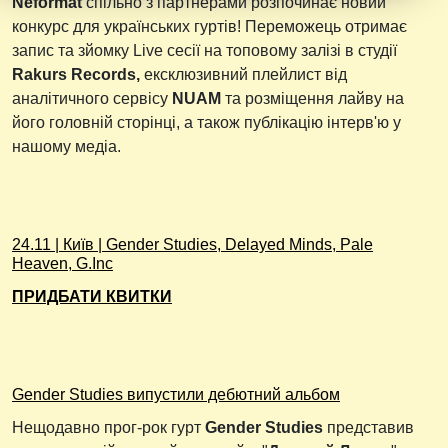
Neformat
спільно з партнерами розпочинає новий
конкурс для українських гуртів! Переможець отримає
запис та зйомку Live сесії на топовому залізі в студії
Rakurs Records,
ексклюзивний плейлист від
аналітичного сервісу
NUAM
та розміщення лайву на
його головній сторінці, а також публікацію інтерв'ю у
нашому медіа.
24.11 | Київ | Gender Studies, Delayed Minds, Pale
Heaven, G.Inc
ПРИДБАТИ КВИТКИ
Gender Studies випустили дебютний альбом
Нещодавно прог-рок гурт
Gender Studies
представив