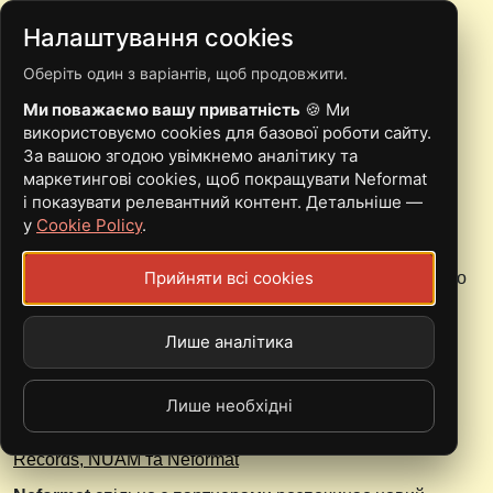
Налаштування cookies
Оберіть один з варіантів, щоб продовжити.
GENDER STUDIES
Ми поважаємо вашу приватність
🍪 Ми
використовуємо cookies для базової роботи сайту.
За вашою згодою увімкнемо аналітику та
маркетингові cookies, щоб покращувати Neformat
і показувати релевантний контент. Детальніше —
у
Cookie Policy
.
Gender Studies написали альбом в оновленому складі
Прийняти всі cookies
Минулої п'ятниці новий альбом "Часослов" острозького
прог-рок-гурту
Gender Studies
побачив світ на лейблі
Erythroleukoplakia Records.
Лише аналітика
Лише необхідні
Переможця обираєш ти: спільний конкурс Rakurs
Records, NUAM та Neformat